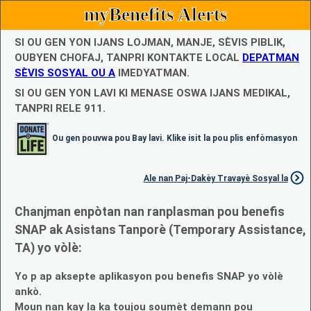
myBenefits Alerts
SI OU GEN YON IJANS LOJMAN, MANJE, SÈVIS PIBLIK,
OUBYEN CHOFAJ, TANPRI KONTAKTE LOCAL
DEPATMAN
SÈVIS SOSYAL OU A
IMEDYATMAN.
SI OU GEN YON LAVI KI MENASE OSWA IJANS MEDIKAL,
TANPRI RELE 911.
Ou gen pouvwa pou Bay lavi. Klike isit la pou plis enfòmasyon
Ale nan Paj-Dakèy Travayè Sosyal la
Chanjman enpòtan nan ranplasman pou benefis
SNAP ak Asistans Tanporè (Temporary Assistance,
TA) yo vòlè:
Yo p ap aksepte aplikasyon pou benefis SNAP yo vòlè
ankò.
Moun nan kay la ka toujou soumèt demann pou