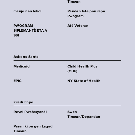
Timoun
manje nan lekol
Pandan lete pou repa
Pwogram
PWOGRAM
Afè Veteran
SIPLEMANTÈ ETA A
SSI
Asirans Sante
Medicaid
Child Health Plus
(CHP)
EPIC
NY State of Health
Kredi Enpo
Revni Pwofesyonèl
Swen
Timoun/Depandan
Paran ki pa gen Lagad
Timoun