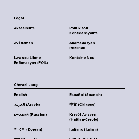
Legal
Aksesibilite
Politik sou
Konfidansyalite
Avètisman
Akomodasyon
Rezonab
Lwa sou Libète
Kontakte Nou
Enfòmasyon (FOIL)
Chwazi Lang
English
Español (Spanish)
العربية (Arabic)
中文 (Chinese)
русский (Russian)
Kreyòl Ayisyen
(Haitian-Creole)
한국어 (Korean)
Italiano (Italian)