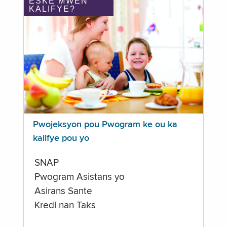
ÈSKE MWEN
KALIFYE?
Pwojeksyon pou Pwogram ke ou ka
kalifye pou yo
SNAP
Pwogram Asistans yo
Asirans Sante
Kredi nan Taks