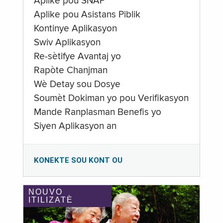
Aplike pou SNAP
Aplike pou Asistans Piblik
Kontinye Aplikasyon
Swiv Aplikasyon
Re-sètifye Avantaj yo
Rapòte Chanjman
Wè Detay sou Dosye
Soumèt Dokiman yo pou Verifikasyon
Mande Ranplasman Benefis yo
Siyen Aplikasyon an
KONEKTE SOU KONT OU
NOUVO
ITILIZATÈ