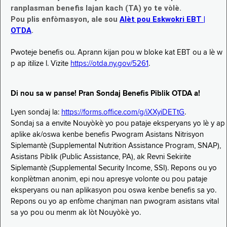
ranplasman benefis lajan kach (TA) yo te vòlè.
Pou plis enfòmasyon, ale sou
Alèt pou Eskwokri EBT |
OTDA
.
Pwoteje benefis ou. Aprann kijan pou w bloke kat EBT ou a lè w
p ap itilize l. Vizite
https://otda.ny.gov/5261
.
Di nou sa w panse! Pran Sondaj Benefis Piblik OTDA a!
Lyen sondaj la:
https://forms.office.com/g/iXXyiDETtG
.
Sondaj sa a envite Nouyòkè yo pou pataje eksperyans yo lè y ap
aplike ak/oswa kenbe benefis Pwogram Asistans Nitrisyon
Siplemantè (Supplemental Nutrition Assistance Program, SNAP),
Asistans Piblik (Public Assistance, PA), ak Revni Sekirite
Siplemantè (Supplemental Security Income, SSI). Repons ou yo
konplètman anonim, epi nou apresye volonte ou pou pataje
eksperyans ou nan aplikasyon pou oswa kenbe benefis sa yo.
Repons ou yo ap enfòme chanjman nan pwogram asistans vital
sa yo pou ou menm ak lòt Nouyòkè yo.