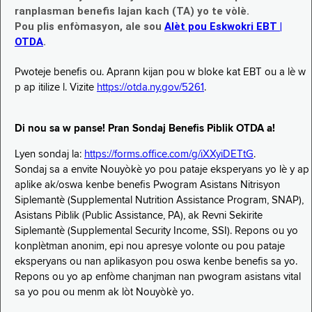
ranplasman benefis lajan kach (TA) yo te vòlè.
Pou plis enfòmasyon, ale sou
Alèt pou Eskwokri EBT |
OTDA
.
Pwoteje benefis ou. Aprann kijan pou w bloke kat EBT ou a lè w
p ap itilize l. Vizite
https://otda.ny.gov/5261
.
Di nou sa w panse! Pran Sondaj Benefis Piblik OTDA a!
Lyen sondaj la:
https://forms.office.com/g/iXXyiDETtG
.
Sondaj sa a envite Nouyòkè yo pou pataje eksperyans yo lè y ap
aplike ak/oswa kenbe benefis Pwogram Asistans Nitrisyon
Siplemantè (Supplemental Nutrition Assistance Program, SNAP),
Asistans Piblik (Public Assistance, PA), ak Revni Sekirite
Siplemantè (Supplemental Security Income, SSI). Repons ou yo
konplètman anonim, epi nou apresye volonte ou pou pataje
eksperyans ou nan aplikasyon pou oswa kenbe benefis sa yo.
Repons ou yo ap enfòme chanjman nan pwogram asistans vital
sa yo pou ou menm ak lòt Nouyòkè yo.