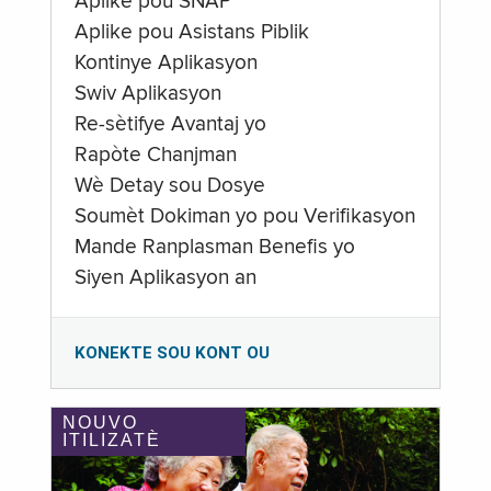
Aplike pou SNAP
Aplike pou Asistans Piblik
Kontinye Aplikasyon
Swiv Aplikasyon
Re-sètifye Avantaj yo
Rapòte Chanjman
Wè Detay sou Dosye
Soumèt Dokiman yo pou Verifikasyon
Mande Ranplasman Benefis yo
Siyen Aplikasyon an
KONEKTE SOU KONT OU
NOUVO
ITILIZATÈ