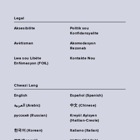
Legal
Aksesibilite
Politik sou
Konfidansyalite
Avètisman
Akomodasyon
Rezonab
Lwa sou Libète
Kontakte Nou
Enfòmasyon (FOIL)
Chwazi Lang
English
Español (Spanish)
العربية (Arabic)
中文 (Chinese)
русский (Russian)
Kreyòl Ayisyen
(Haitian-Creole)
한국어 (Korean)
Italiano (Italian)