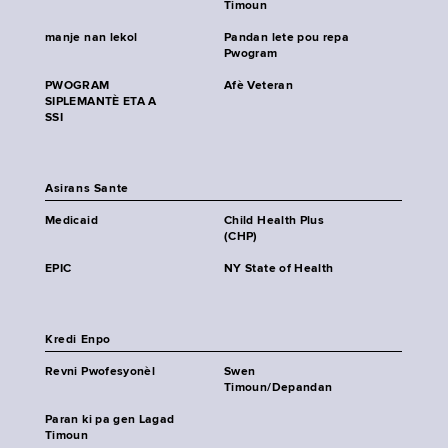
Timoun
manje nan lekol
Pandan lete pou repa
Pwogram
PWOGRAM
Afè Veteran
SIPLEMANTÈ ETA A
SSI
Asirans Sante
Medicaid
Child Health Plus
(CHP)
EPIC
NY State of Health
Kredi Enpo
Revni Pwofesyonèl
Swen
Timoun/Depandan
Paran ki pa gen Lagad
Timoun