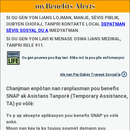
myBenefits Alerts
SI OU GEN YON IJANS LOJMAN, MANJE, SÈVIS PIBLIK,
OUBYEN CHOFAJ, TANPRI KONTAKTE LOCAL
DEPATMAN
SÈVIS SOSYAL OU A
IMEDYATMAN.
SI OU GEN YON LAVI KI MENASE OSWA IJANS MEDIKAL,
TANPRI RELE 911.
Ou gen pouvwa pou Bay lavi. Klike isit la pou plis enfòmasyon
Ale nan Paj-Dakèy Travayè Sosyal la
Chanjman enpòtan nan ranplasman pou benefis
SNAP ak Asistans Tanporè (Temporary Assistance,
TA) yo vòlè:
Yo p ap aksepte aplikasyon pou benefis SNAP yo vòlè
ankò.
Moun nan kay la ka toujou soumèt demann pou