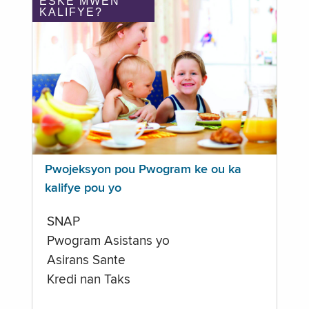
ÈSKE MWEN
KALIFYE?
Pwojeksyon pou Pwogram ke ou ka
kalifye pou yo
SNAP
Pwogram Asistans yo
Asirans Sante
Kredi nan Taks