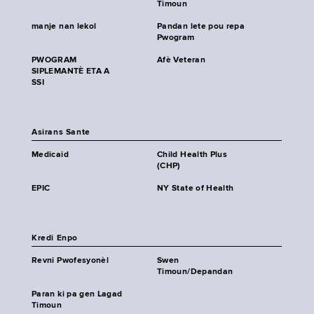
Timoun
manje nan lekol
Pandan lete pou repa
Pwogram
PWOGRAM
Afè Veteran
SIPLEMANTÈ ETA A
SSI
Asirans Sante
Medicaid
Child Health Plus
(CHP)
EPIC
NY State of Health
Kredi Enpo
Revni Pwofesyonèl
Swen
Timoun/Depandan
Paran ki pa gen Lagad
Timoun