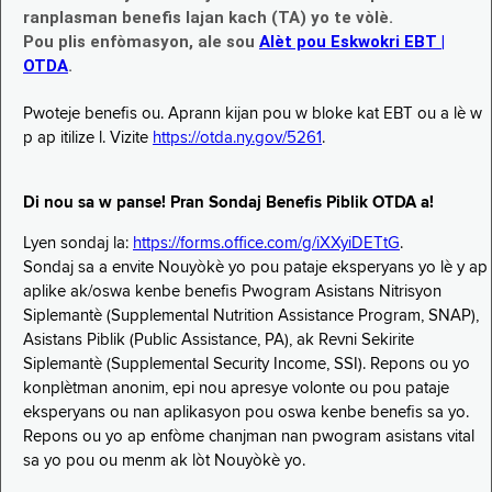
ranplasman benefis lajan kach (TA) yo te vòlè.
Pou plis enfòmasyon, ale sou
Alèt pou Eskwokri EBT |
OTDA
.
Pwoteje benefis ou. Aprann kijan pou w bloke kat EBT ou a lè w
p ap itilize l. Vizite
https://otda.ny.gov/5261
.
Di nou sa w panse! Pran Sondaj Benefis Piblik OTDA a!
Lyen sondaj la:
https://forms.office.com/g/iXXyiDETtG
.
Sondaj sa a envite Nouyòkè yo pou pataje eksperyans yo lè y ap
aplike ak/oswa kenbe benefis Pwogram Asistans Nitrisyon
Siplemantè (Supplemental Nutrition Assistance Program, SNAP),
Asistans Piblik (Public Assistance, PA), ak Revni Sekirite
Siplemantè (Supplemental Security Income, SSI). Repons ou yo
konplètman anonim, epi nou apresye volonte ou pou pataje
eksperyans ou nan aplikasyon pou oswa kenbe benefis sa yo.
Repons ou yo ap enfòme chanjman nan pwogram asistans vital
sa yo pou ou menm ak lòt Nouyòkè yo.