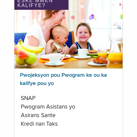
ÈSKE MWEN
KALIFYE?
Pwojeksyon pou Pwogram ke ou ka
kalifye pou yo
SNAP
Pwogram Asistans yo
Asirans Sante
Kredi nan Taks