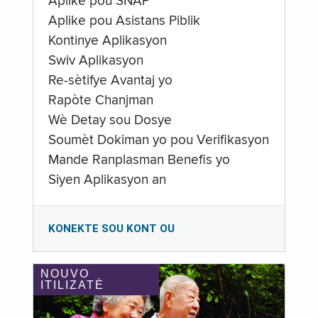
Aplike pou SNAP
Aplike pou Asistans Piblik
Kontinye Aplikasyon
Swiv Aplikasyon
Re-sètifye Avantaj yo
Rapòte Chanjman
Wè Detay sou Dosye
Soumèt Dokiman yo pou Verifikasyon
Mande Ranplasman Benefis yo
Siyen Aplikasyon an
KONEKTE SOU KONT OU
NOUVO
ITILIZATÈ