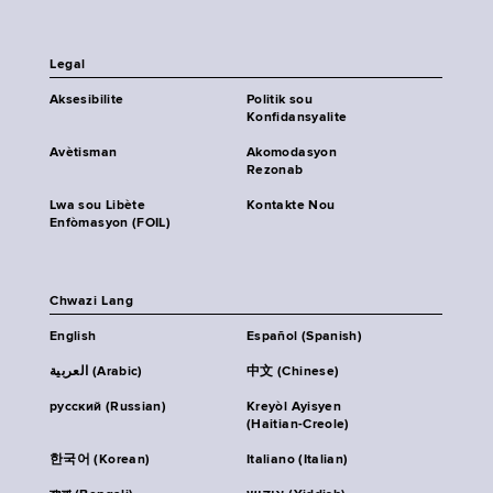
Legal
Aksesibilite
Politik sou
Konfidansyalite
Avètisman
Akomodasyon
Rezonab
Lwa sou Libète
Kontakte Nou
Enfòmasyon (FOIL)
Chwazi Lang
English
Español (Spanish)
العربية (Arabic)
中文 (Chinese)
русский (Russian)
Kreyòl Ayisyen
(Haitian-Creole)
한국어 (Korean)
Italiano (Italian)