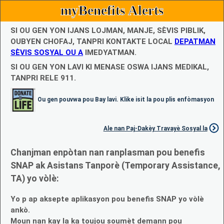
myBenefits Alerts
SI OU GEN YON IJANS LOJMAN, MANJE, SÈVIS PIBLIK,
OUBYEN CHOFAJ, TANPRI KONTAKTE LOCAL
DEPATMAN
SÈVIS SOSYAL OU A
IMEDYATMAN.
SI OU GEN YON LAVI KI MENASE OSWA IJANS MEDIKAL,
TANPRI RELE 911.
Ou gen pouvwa pou Bay lavi. Klike isit la pou plis enfòmasyon
Ale nan Paj-Dakèy Travayè Sosyal la
Chanjman enpòtan nan ranplasman pou benefis
SNAP ak Asistans Tanporè (Temporary Assistance,
TA) yo vòlè:
Yo p ap aksepte aplikasyon pou benefis SNAP yo vòlè
ankò.
Moun nan kay la ka toujou soumèt demann pou