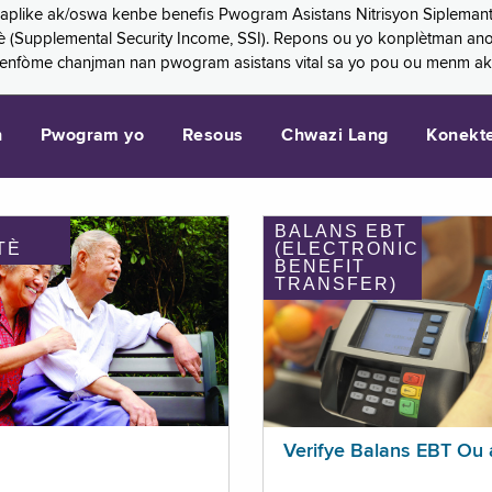
 aplike ak/oswa kenbe benefis Pwogram Asistans Nitrisyon Siplemant
mantè (Supplemental Security Income, SSI). Repons ou yo konplètman a
 enfòme chanjman nan pwogram asistans vital sa yo pou ou menm ak
n
Pwogram yo
Resous
Chwazi Lang
Konekt
BALANS EBT
TÈ
(ELECTRONIC
BENEFIT
TRANSFER)
Verifye Balans EBT Ou 