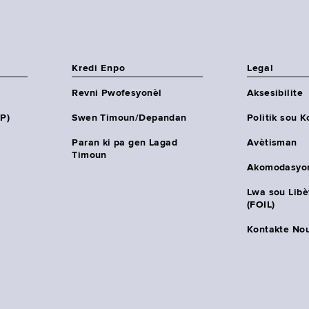
Kredi Enpo
Legal
Revni Pwofesyonèl
Aksesibilite
HP)
Swen Timoun/Depandan
Politik sou K
Paran ki pa gen Lagad
Avètisman
Timoun
Akomodasyo
Lwa sou Lib
(FOIL)
Kontakte No