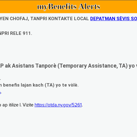
myBenefits Alerts
UBYEN CHOFAJ, TANPRI KONTAKTE LOCAL
DEPATMAN SÈVIS SO
PRI RELE 911.
 ak Asistans Tanporè (Temporary Assistance, TA) yo 
.
enefis lajan kach (TA) yo te vòlè.
A
.
 itilize l. Vizite
https://otda.ny.gov/5261
.