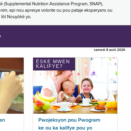
è (Supplemental Nutrition Assistance Program, SNAP),
nonim, epi nou apresye volonte ou pou pataje eksperyans ou
 lòt Nouyòkè yo.
e
samedi 8 août 2026
ÈSKE MWEN
KALIFYE?
an
Pwojeksyon pou Pwogram
ke ou ka kalifye pou yo