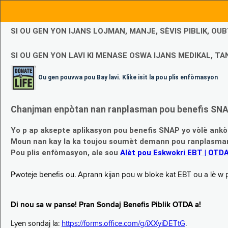
SI OU GEN YON IJANS LOJMAN, MANJE, SÈVIS PIBLIK, O
SI OU GEN YON LAVI KI MENASE OSWA IJANS MEDIKAL, TAN
Ou gen pouvwa pou Bay lavi. Klike isit la pou plis enfòmasyon
Chanjman enpòtan nan ranplasman pou benefis SNAP
Yo p ap aksepte aplikasyon pou benefis SNAP yo vòlè ankò
Moun nan kay la ka toujou soumèt demann pou ranplasman b
Pou plis enfòmasyon, ale sou
Alèt pou Eskwokri EBT | OTD
Pwoteje benefis ou. Aprann kijan pou w bloke kat EBT ou a lè w p ap
Di nou sa w panse! Pran Sondaj Benefis Piblik OTDA a!
Lyen sondaj la:
https://forms.office.com/g/iXXyiDETtG
.