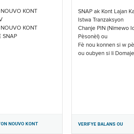
 NOUVO KONT
SNAP ak Kont Lajan K
V
Istwa Tranzaksyon
 NOUVO KONT
Chanje PIN (Nimewo Id
E SNAP
Pèsonèl) ou
Fè nou konnen si w pè
ou oubyen si li Domaj
YON NOUVO KONT
VERIFYE BALANS OU