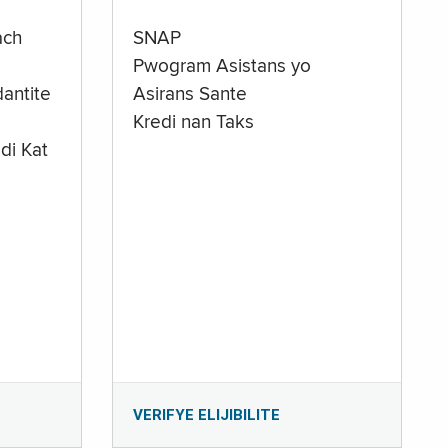
ach
SNAP
Pwogram Asistans yo
antite
Asirans Sante
Kredi nan Taks
di Kat
e
VERIFYE ELIJIBILITE