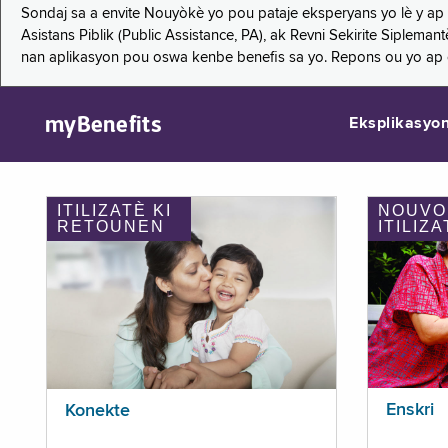
Sondaj sa a envite Nouyòkè yo pou pataje eksperyans yo lè y ap
Asistans Piblik (Public Assistance, PA), ak Revni Sekirite Siple
nan aplikasyon pou oswa kenbe benefis sa yo. Repons ou yo ap
myBenefits
Eksplikasyo
ITILIZATÈ KI
NOUVO
RETOUNEN
ITILIZA
Enskri
Konekte