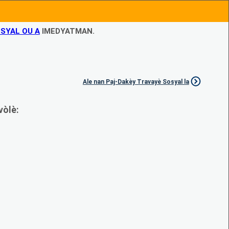
SYAL OU A
IMEDYATMAN.
Ale nan Paj-Dakèy Travayè Sosyal la
vòlè: