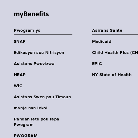
myBenefits
Pwogram yo
Asirans Sante
SNAP
Medicaid
Edikasyon sou Nitrisyon
Child Health Plus (C
Asistans Pwovizwa
EPIC
HEAP
NY State of Health
WIC
Asistans Swen pou Timoun
manje nan lekol
Pandan lete pou repa
Pwogram
PWOGRAM