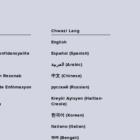
Chwazi Lang
English
onfidansyalite
Español (Spanish)
العربية (Arabic)
n Rezonab
中文 (Chinese)
ète Enfòmasyon
русский (Russian)
Kreyòl Ayisyen (Haitian-
u
Creole)
한국어 (Korean)
Italiano (Italian)
বাংলা (Bengali)