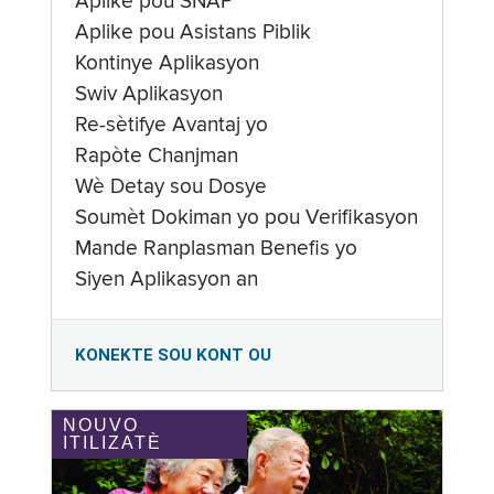
Aplike pou SNAP
Aplike pou Asistans Piblik
Kontinye Aplikasyon
Swiv Aplikasyon
Re-sètifye Avantaj yo
Rapòte Chanjman
Wè Detay sou Dosye
Soumèt Dokiman yo pou Verifikasyon
Mande Ranplasman Benefis yo
Siyen Aplikasyon an
KONEKTE SOU KONT OU
NOUVO
ITILIZATÈ