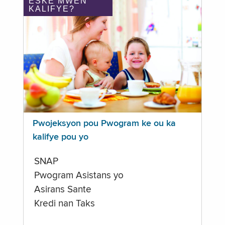
ÈSKE MWEN
KALIFYE?
Pwojeksyon pou Pwogram ke ou ka
kalifye pou yo
SNAP
Pwogram Asistans yo
Asirans Sante
Kredi nan Taks