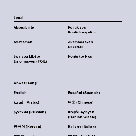
Legal
Aksesibilite
Politik sou
Konfidansyalite
Avètisman
Akomodasyon
Rezonab
Lwa sou Libète
Kontakte Nou
Enfòmasyon (FOIL)
Chwazi Lang
English
Español (Spanish)
العربية (Arabic)
中文 (Chinese)
русский (Russian)
Kreyòl Ayisyen
(Haitian-Creole)
한국어 (Korean)
Italiano (Italian)