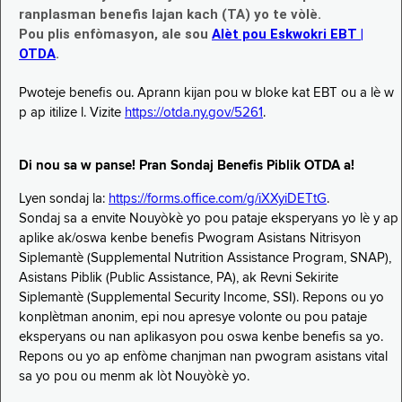
ranplasman benefis lajan kach (TA) yo te vòlè.
Pou plis enfòmasyon, ale sou
Alèt pou Eskwokri EBT |
OTDA
.
Pwoteje benefis ou. Aprann kijan pou w bloke kat EBT ou a lè w
p ap itilize l. Vizite
https://otda.ny.gov/5261
.
Di nou sa w panse! Pran Sondaj Benefis Piblik OTDA a!
Lyen sondaj la:
https://forms.office.com/g/iXXyiDETtG
.
Sondaj sa a envite Nouyòkè yo pou pataje eksperyans yo lè y ap
aplike ak/oswa kenbe benefis Pwogram Asistans Nitrisyon
Siplemantè (Supplemental Nutrition Assistance Program, SNAP),
Asistans Piblik (Public Assistance, PA), ak Revni Sekirite
Siplemantè (Supplemental Security Income, SSI). Repons ou yo
konplètman anonim, epi nou apresye volonte ou pou pataje
eksperyans ou nan aplikasyon pou oswa kenbe benefis sa yo.
Repons ou yo ap enfòme chanjman nan pwogram asistans vital
sa yo pou ou menm ak lòt Nouyòkè yo.