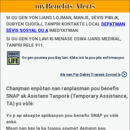
myBenefits Alerts
SI OU GEN YON IJANS LOJMAN, MANJE, SÈVIS PIBLIK,
OUBYEN CHOFAJ, TANPRI KONTAKTE LOCAL
DEPATMAN
SÈVIS SOSYAL OU A
IMEDYATMAN.
SI OU GEN YON LAVI KI MENASE OSWA IJANS MEDIKAL,
TANPRI RELE 911.
Ou gen pouvwa pou Bay lavi. Klike isit la pou plis enfòmasyon
Ale nan Paj-Dakèy Travayè Sosyal la
Chanjman enpòtan nan ranplasman pou benefis
SNAP ak Asistans Tanporè (Temporary Assistance,
TA) yo vòlè:
Yo p ap aksepte aplikasyon pou benefis SNAP yo vòlè
ankò.
Moun nan kay la ka toujou soumèt demann pou