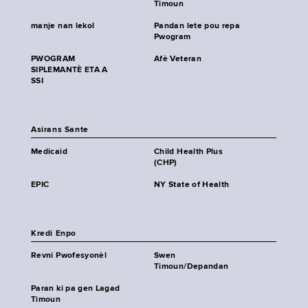
Timoun
manje nan lekol
Pandan lete pou repa
Pwogram
PWOGRAM
Afè Veteran
SIPLEMANTÈ ETA A
SSI
Asirans Sante
Medicaid
Child Health Plus
(CHP)
EPIC
NY State of Health
Kredi Enpo
Revni Pwofesyonèl
Swen
Timoun/Depandan
Paran ki pa gen Lagad
Timoun