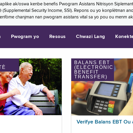
 aplike ak/oswa kenbe benefis Pwogram Asistans Nitrisyon Siplemant
mantè (Supplemental Security Income, SSI). Repons ou yo konplètman a
 enfòme chanjman nan pwogram asistans vital sa yo pou ou menm ak
n
Pwogram yo
Resous
Chwazi Lang
Konekt
BALANS EBT
TÈ
(ELECTRONIC
BENEFIT
TRANSFER)
Verifye Balans EBT Ou 