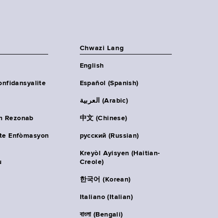
Chwazi Lang
English
onfidansyalite
Español (Spanish)
العربية (Arabic)
n Rezonab
中文 (Chinese)
ète Enfòmasyon
русский (Russian)
Kreyòl Ayisyen (Haitian-
u
Creole)
한국어 (Korean)
Italiano (Italian)
বাংলা (Bengali)