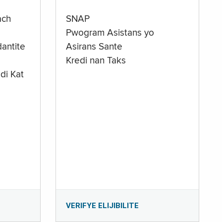
ach
SNAP
Pwogram Asistans yo
antite
Asirans Sante
Kredi nan Taks
di Kat
e
VERIFYE ELIJIBILITE