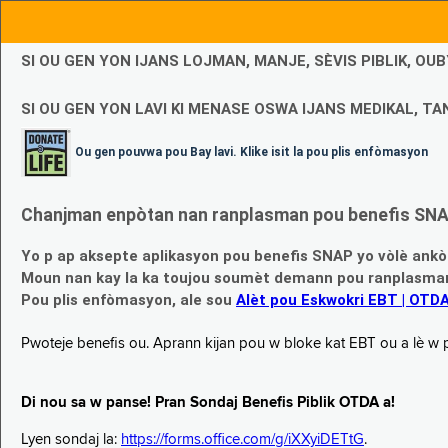
SI OU GEN YON IJANS LOJMAN, MANJE, SÈVIS PIBLIK, O
SI OU GEN YON LAVI KI MENASE OSWA IJANS MEDIKAL, TAN
Ou gen pouvwa pou Bay lavi. Klike isit la pou plis enfòmasyon
Chanjman enpòtan nan ranplasman pou benefis SNAP
Yo p ap aksepte aplikasyon pou benefis SNAP yo vòlè ankò
Moun nan kay la ka toujou soumèt demann pou ranplasman b
Pou plis enfòmasyon, ale sou
Alèt pou Eskwokri EBT | OTD
Pwoteje benefis ou. Aprann kijan pou w bloke kat EBT ou a lè w p ap
Di nou sa w panse! Pran Sondaj Benefis Piblik OTDA a!
Lyen sondaj la:
https://forms.office.com/g/iXXyiDETtG
.