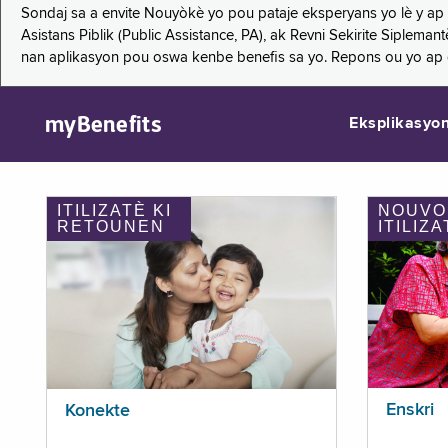
Sondaj sa a envite Nouyòkè yo pou pataje eksperyans yo lè y ap
Asistans Piblik (Public Assistance, PA), ak Revni Sekirite Siple
nan aplikasyon pou oswa kenbe benefis sa yo. Repons ou yo ap
myBenefits
Eksplikasyo
ITILIZATÈ KI
NOUVO
RETOUNEN
ITILIZA
Enskri
Konekte