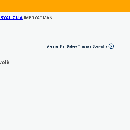
SYAL OU A
IMEDYATMAN.
Ale nan Paj-Dakèy Travayè Sosyal la
vòlè: