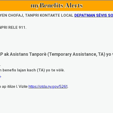
myBenefits Alerts
UBYEN CHOFAJ, TANPRI KONTAKTE LOCAL
DEPATMAN SÈVIS SO
PRI RELE 911.
 ak Asistans Tanporè (Temporary Assistance, TA) yo 
.
enefis lajan kach (TA) yo te vòlè.
A
.
 itilize l. Vizite
https://otda.ny.gov/5261
.