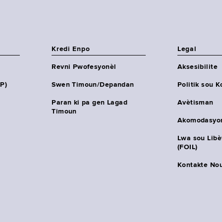
Kredi Enpo
Legal
Revni Pwofesyonèl
Aksesibilite
HP)
Swen Timoun/Depandan
Politik sou K
Paran ki pa gen Lagad
Avètisman
Timoun
Akomodasyo
Lwa sou Lib
(FOIL)
Kontakte No