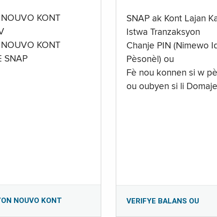
 NOUVO KONT
SNAP ak Kont Lajan K
V
Istwa Tranzaksyon
 NOUVO KONT
Chanje PIN (Nimewo Id
E SNAP
Pèsonèl) ou
Fè nou konnen si w pè
ou oubyen si li Domaj
YON NOUVO KONT
VERIFYE BALANS OU