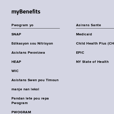
myBenefits
Pwogram yo
Asirans Sante
SNAP
Medicaid
Edikasyon sou Nitrisyon
Child Health Plus (C
Asistans Pwovizwa
EPIC
HEAP
NY State of Health
WIC
Asistans Swen pou Timoun
manje nan lekol
Pandan lete pou repa
Pwogram
PWOGRAM