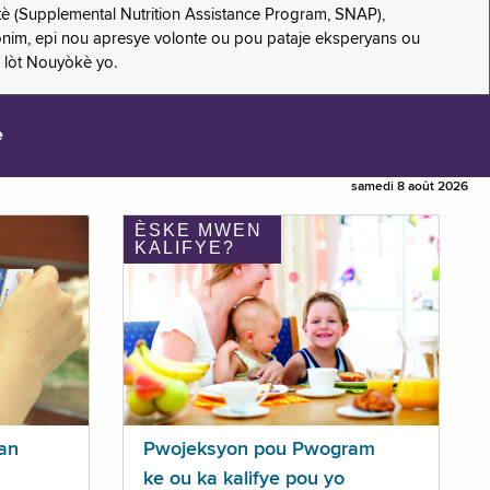
è (Supplemental Nutrition Assistance Program, SNAP),
nonim, epi nou apresye volonte ou pou pataje eksperyans ou
 lòt Nouyòkè yo.
e
samedi 8 août 2026
ÈSKE MWEN
KALIFYE?
an
Pwojeksyon pou Pwogram
ke ou ka kalifye pou yo