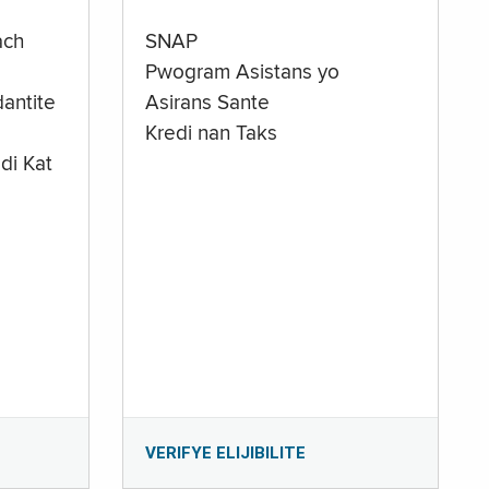
ach
SNAP
Pwogram Asistans yo
antite
Asirans Sante
Kredi nan Taks
di Kat
e
VERIFYE ELIJIBILITE