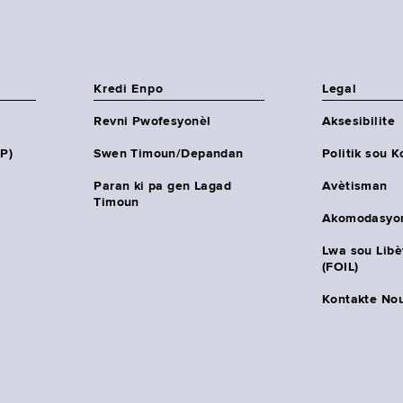
Kredi Enpo
Legal
Revni Pwofesyonèl
Aksesibilite
HP)
Swen Timoun/Depandan
Politik sou K
Paran ki pa gen Lagad
Avètisman
Timoun
Akomodasyo
Lwa sou Lib
(FOIL)
Kontakte No