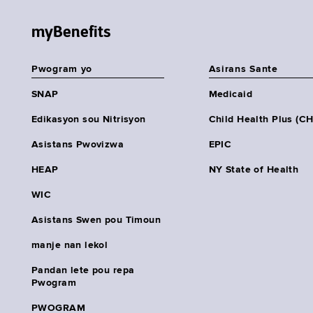
myBenefits
Pwogram yo
Asirans Sante
SNAP
Medicaid
Edikasyon sou Nitrisyon
Child Health Plus (C
Asistans Pwovizwa
EPIC
HEAP
NY State of Health
WIC
Asistans Swen pou Timoun
manje nan lekol
Pandan lete pou repa
Pwogram
PWOGRAM