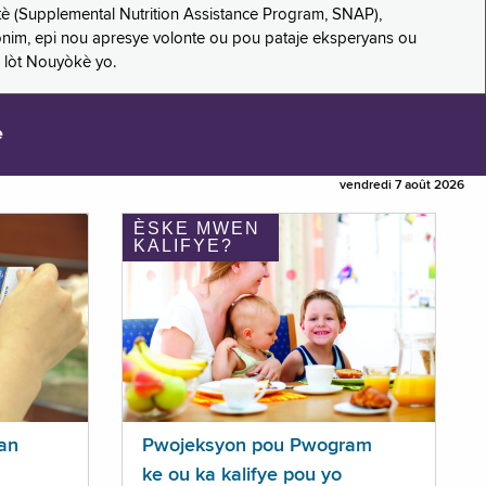
è (Supplemental Nutrition Assistance Program, SNAP),
nonim, epi nou apresye volonte ou pou pataje eksperyans ou
 lòt Nouyòkè yo.
e
vendredi 7 août 2026
ÈSKE MWEN
KALIFYE?
an
Pwojeksyon pou Pwogram
ke ou ka kalifye pou yo