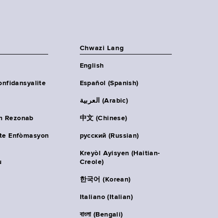
Chwazi Lang
English
onfidansyalite
Español (Spanish)
العربية (Arabic)
n Rezonab
中文 (Chinese)
ète Enfòmasyon
русский (Russian)
Kreyòl Ayisyen (Haitian-
u
Creole)
한국어 (Korean)
Italiano (Italian)
বাংলা (Bengali)