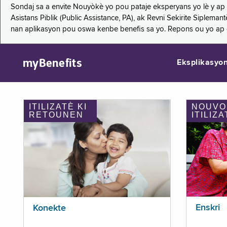
Sondaj sa a envite Nouyòkè yo pou pataje eksperyans yo lè y ap
Asistans Piblik (Public Assistance, PA), ak Revni Sekirite Siple
nan aplikasyon pou oswa kenbe benefis sa yo. Repons ou yo ap
myBenefits
Eksplikasyo
ITILIZATÈ KI
NOUVO
RETOUNEN
ITILIZA
Enskri
Konekte