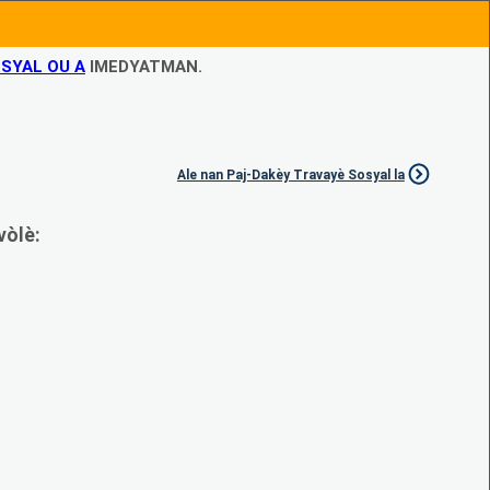
SYAL OU A
IMEDYATMAN.
Ale nan Paj-Dakèy Travayè Sosyal la
vòlè: