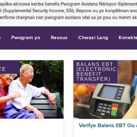
 aplike ak/oswa kenbe benefis Pwogram Asistans Nitrisyon Siplemant
mantè (Supplemental Security Income, SSI). Repons ou yo konplètman a
 enfòme chanjman nan pwogram asistans vital sa yo pou ou menm ak
n
Pwogram yo
Resous
Chwazi Lang
Konekt
BALANS EBT
TÈ
(ELECTRONIC
BENEFIT
TRANSFER)
Verifye Balans EBT Ou 