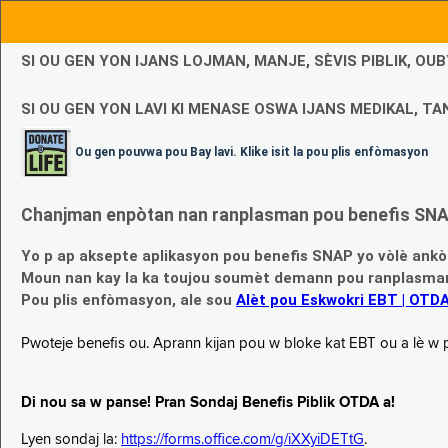
SI OU GEN YON IJANS LOJMAN, MANJE, SÈVIS PIBLIK, O
SI OU GEN YON LAVI KI MENASE OSWA IJANS MEDIKAL, TAN
Ou gen pouvwa pou Bay lavi. Klike isit la pou plis enfòmasyon
Chanjman enpòtan nan ranplasman pou benefis SNAP
Yo p ap aksepte aplikasyon pou benefis SNAP yo vòlè ankò
Moun nan kay la ka toujou soumèt demann pou ranplasman b
Pou plis enfòmasyon, ale sou
Alèt pou Eskwokri EBT | OTD
Pwoteje benefis ou. Aprann kijan pou w bloke kat EBT ou a lè w p ap
Di nou sa w panse! Pran Sondaj Benefis Piblik OTDA a!
Lyen sondaj la:
https://forms.office.com/g/iXXyiDETtG
.