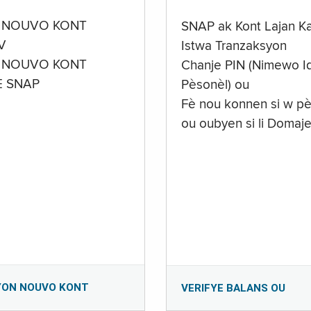
 NOUVO KONT
SNAP ak Kont Lajan K
V
Istwa Tranzaksyon
 NOUVO KONT
Chanje PIN (Nimewo Id
E SNAP
Pèsonèl) ou
Fè nou konnen si w pè
ou oubyen si li Domaj
YON NOUVO KONT
VERIFYE BALANS OU