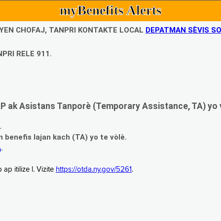
myBenefits Alerts
UBYEN CHOFAJ, TANPRI KONTAKTE LOCAL
DEPATMAN SÈVIS SO
PRI RELE 911.
 ak Asistans Tanporè (Temporary Assistance, TA) yo 
.
enefis lajan kach (TA) yo te vòlè.
A
.
 itilize l. Vizite
https://otda.ny.gov/5261
.