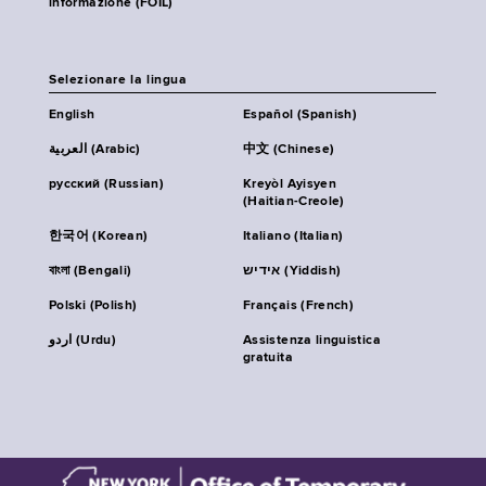
informazione (FOIL)
Selezionare la lingua
English
Español (Spanish)
العربية (Arabic)
中文 (Chinese)
русский (Russian)
Kreyòl Ayisyen
(Haitian-Creole)
한국어 (Korean)
Italiano (Italian)
বাংলা (Bengali)
אידיש (Yiddish)
Polski (Polish)
Français (French)
اردو (Urdu)
Assistenza linguistica
gratuita