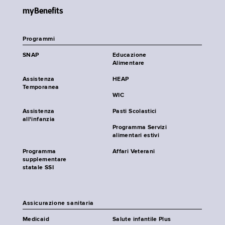
myBenefits
Programmi
SNAP
Educazione
Alimentare
Assistenza
HEAP
Temporanea
WIC
Assistenza
Pasti Scolastici
all'infanzia
Programma Servizi
alimentari estivi
Programma
Affari Veterani
supplementare
statale SSI
Assicurazione sanitaria
Medicaid
Salute infantile Plus