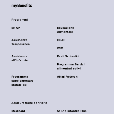
myBenefits
Programmi
SNAP
Educazione
Alimentare
Assistenza
HEAP
Temporanea
WIC
Assistenza
Pasti Scolastici
all'infanzia
Programma Servizi
alimentari estivi
Programma
Affari Veterani
supplementare
statale SSI
Assicurazione sanitaria
Medicaid
Salute infantile Plus