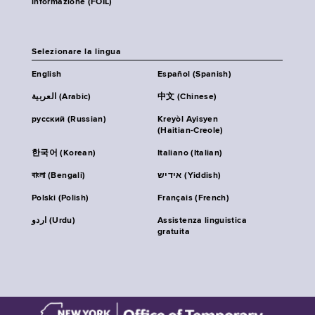
informazione (FOIL)
Selezionare la lingua
English
Español (Spanish)
العربية (Arabic)
中文 (Chinese)
русский (Russian)
Kreyòl Ayisyen
(Haitian-Creole)
한국어 (Korean)
Italiano (Italian)
বাংলা (Bengali)
אידיש (Yiddish)
Polski (Polish)
Français (French)
اردو (Urdu)
Assistenza linguistica
gratuita