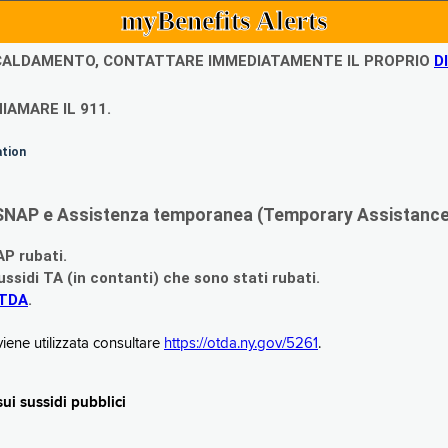
myBenefits Alerts
ISCALDAMENTO, CONTATTARE IMMEDIATAMENTE IL PROPRIO
D
IAMARE IL 911.
ation
di SNAP e Assistenza temporanea (Temporary Assistance,
AP rubati.
ssidi TA (in contanti) che sono stati rubati.
OTDA
.
iene utilizzata consultare
https://otda.ny.gov/5261
.
i sussidi pubblici