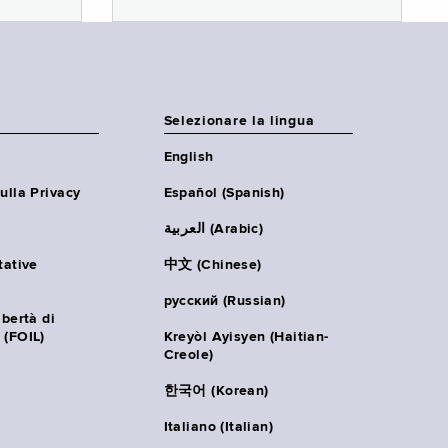
Selezionare la lingua
English
ulla Privacy
Español (Spanish)
العربية (Arabic)
tative
中文 (Chinese)
русский (Russian)
ibertà di
 (FOIL)
Kreyòl Ayisyen (Haitian-
Creole)
한국어 (Korean)
Italiano (Italian)