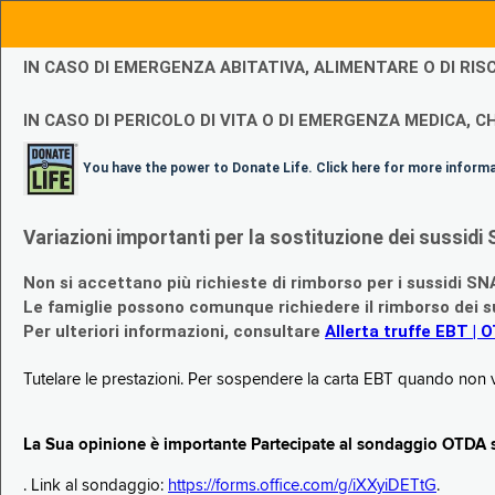
IN CASO DI EMERGENZA ABITATIVA, ALIMENTARE O DI R
IN CASO DI PERICOLO DI VITA O DI EMERGENZA MEDICA, CH
You have the power to Donate Life. Click here for more inform
Variazioni importanti per la sostituzione dei sussi
Non si accettano più richieste di rimborso per i sussidi SN
Le famiglie possono comunque richiedere il rimborso dei su
Per ulteriori informazioni, consultare
Allerta truffe EBT | 
Tutelare le prestazioni. Per sospendere la carta EBT quando non v
La Sua opinione è importante Partecipate al sondaggio OTDA su
. Link al sondaggio:
https://forms.office.com/g/iXXyiDETtG
.