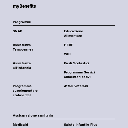
myBenefits
Programmi
SNAP
Educazione
Alimentare
Assistenza
HEAP
Temporanea
WIC
Assistenza
Pasti Scolastici
all'infanzia
Programma Servizi
alimentari estivi
Programma
Affari Veterani
supplementare
statale SSI
Assicurazione sanitaria
Medicaid
Salute infantile Plus