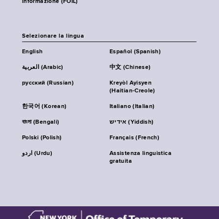
informazione (FOIL)
Selezionare la lingua
English
Español (Spanish)
العربية (Arabic)
中文 (Chinese)
русский (Russian)
Kreyòl Ayisyen
(Haitian-Creole)
한국어 (Korean)
Italiano (Italian)
বাংলা (Bengali)
אידיש (Yiddish)
Polski (Polish)
Français (French)
اردو (Urdu)
Assistenza linguistica
gratuita