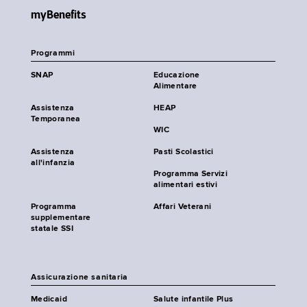
myBenefits
Programmi
SNAP
Educazione
Alimentare
Assistenza
HEAP
Temporanea
WIC
Assistenza
Pasti Scolastici
all'infanzia
Programma Servizi
alimentari estivi
Programma
Affari Veterani
supplementare
statale SSI
Assicurazione sanitaria
Medicaid
Salute infantile Plus