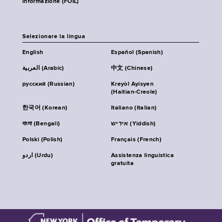
informazione (FOIL)
Selezionare la lingua
English
Español (Spanish)
العربية (Arabic)
中文 (Chinese)
русский (Russian)
Kreyòl Ayisyen
(Haitian-Creole)
한국어 (Korean)
Italiano (Italian)
বাংলা (Bengali)
אידיש (Yiddish)
Polski (Polish)
Français (French)
اردو (Urdu)
Assistenza linguistica
gratuita