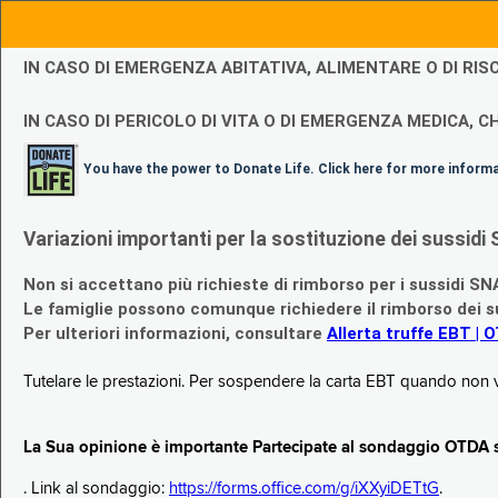
IN CASO DI EMERGENZA ABITATIVA, ALIMENTARE O DI R
IN CASO DI PERICOLO DI VITA O DI EMERGENZA MEDICA, CH
You have the power to Donate Life. Click here for more inform
Variazioni importanti per la sostituzione dei sussi
Non si accettano più richieste di rimborso per i sussidi SN
Le famiglie possono comunque richiedere il rimborso dei su
Per ulteriori informazioni, consultare
Allerta truffe EBT | 
Tutelare le prestazioni. Per sospendere la carta EBT quando non v
La Sua opinione è importante Partecipate al sondaggio OTDA su
. Link al sondaggio:
https://forms.office.com/g/iXXyiDETtG
.