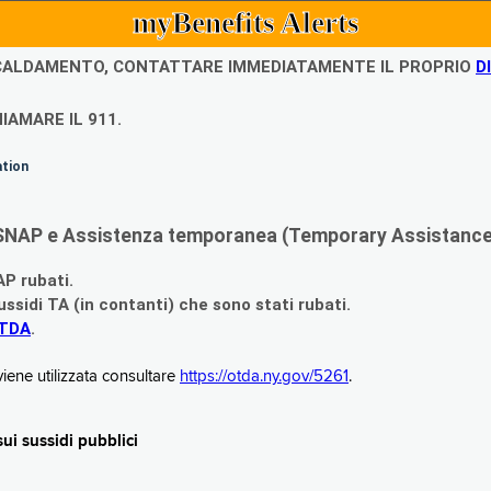
myBenefits Alerts
ISCALDAMENTO, CONTATTARE IMMEDIATAMENTE IL PROPRIO
D
IAMARE IL 911.
ation
di SNAP e Assistenza temporanea (Temporary Assistance,
AP rubati.
ssidi TA (in contanti) che sono stati rubati.
OTDA
.
iene utilizzata consultare
https://otda.ny.gov/5261
.
i sussidi pubblici