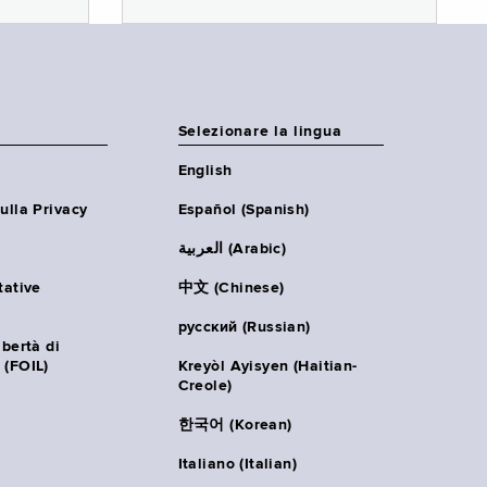
Selezionare la lingua
English
ulla Privacy
Español (Spanish)
العربية (Arabic)
tative
中文 (Chinese)
русский (Russian)
ibertà di
 (FOIL)
Kreyòl Ayisyen (Haitian-
Creole)
한국어 (Korean)
Italiano (Italian)