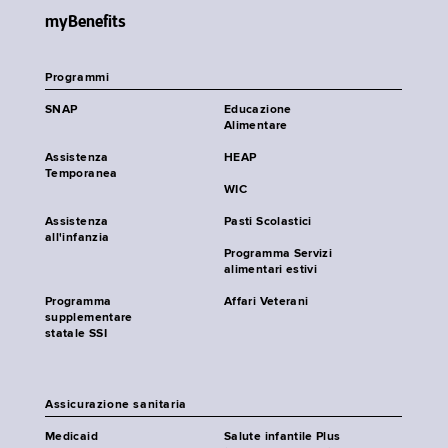
myBenefits
Programmi
SNAP
Educazione
Alimentare
Assistenza
HEAP
Temporanea
WIC
Assistenza
Pasti Scolastici
all'infanzia
Programma Servizi
alimentari estivi
Programma
Affari Veterani
supplementare
statale SSI
Assicurazione sanitaria
Medicaid
Salute infantile Plus