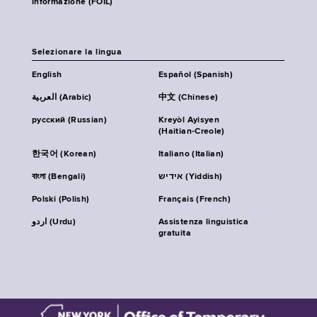
informazione (FOIL)
Selezionare la lingua
English
Español (Spanish)
العربية (Arabic)
中文 (Chinese)
русский (Russian)
Kreyòl Ayisyen
(Haitian-Creole)
한국어 (Korean)
Italiano (Italian)
বাংলা (Bengali)
אידיש (Yiddish)
Polski (Polish)
Français (French)
اردو (Urdu)
Assistenza linguistica
gratuita