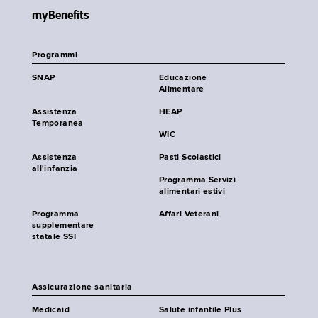
myBenefits
Programmi
SNAP
Educazione
Alimentare
Assistenza
HEAP
Temporanea
WIC
Assistenza
Pasti Scolastici
all'infanzia
Programma Servizi
alimentari estivi
Programma
Affari Veterani
supplementare
statale SSI
Assicurazione sanitaria
Medicaid
Salute infantile Plus