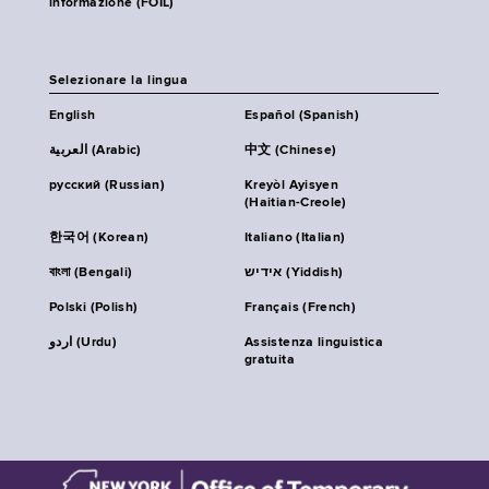
informazione (FOIL)
Selezionare la lingua
English
Español (Spanish)
العربية (Arabic)
中文 (Chinese)
русский (Russian)
Kreyòl Ayisyen
(Haitian-Creole)
한국어 (Korean)
Italiano (Italian)
বাংলা (Bengali)
אידיש (Yiddish)
Polski (Polish)
Français (French)
اردو (Urdu)
Assistenza linguistica
gratuita