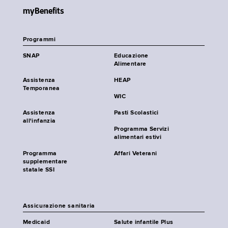
myBenefits
Programmi
SNAP
Educazione
Alimentare
Assistenza
HEAP
Temporanea
WIC
Assistenza
Pasti Scolastici
all'infanzia
Programma Servizi
alimentari estivi
Programma
Affari Veterani
supplementare
statale SSI
Assicurazione sanitaria
Medicaid
Salute infantile Plus