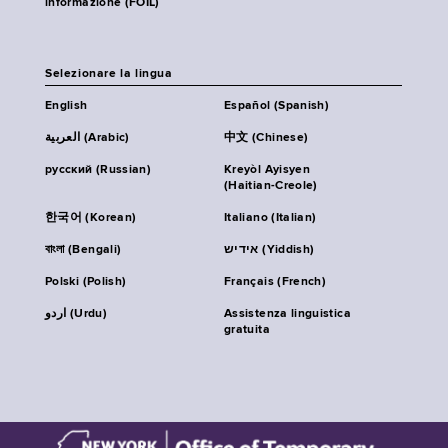
informazione (FOIL)
Selezionare la lingua
English
Español (Spanish)
العربية (Arabic)
中文 (Chinese)
русский (Russian)
Kreyòl Ayisyen
(Haitian-Creole)
한국어 (Korean)
Italiano (Italian)
বাংলা (Bengali)
אידיש (Yiddish)
Polski (Polish)
Français (French)
اردو (Urdu)
Assistenza linguistica
gratuita