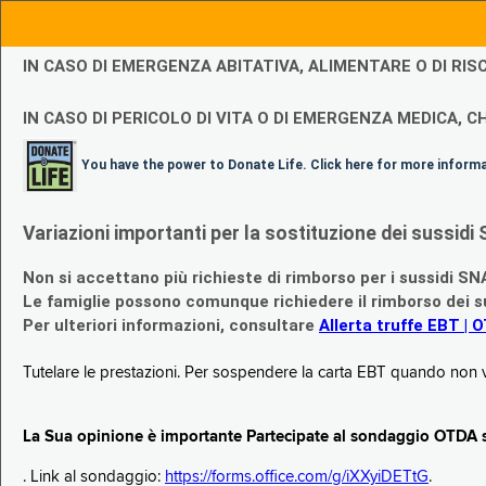
IN CASO DI EMERGENZA ABITATIVA, ALIMENTARE O DI R
IN CASO DI PERICOLO DI VITA O DI EMERGENZA MEDICA, CH
You have the power to Donate Life. Click here for more inform
Variazioni importanti per la sostituzione dei sussi
Non si accettano più richieste di rimborso per i sussidi SN
Le famiglie possono comunque richiedere il rimborso dei su
Per ulteriori informazioni, consultare
Allerta truffe EBT | 
Tutelare le prestazioni. Per sospendere la carta EBT quando non v
La Sua opinione è importante Partecipate al sondaggio OTDA su
. Link al sondaggio:
https://forms.office.com/g/iXXyiDETtG
.