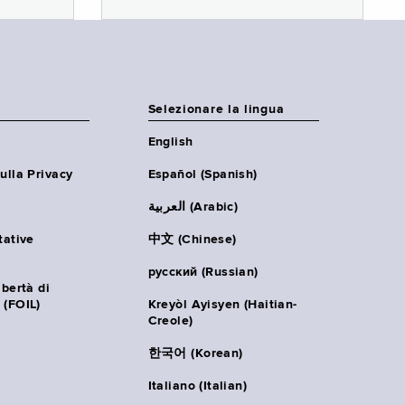
Selezionare la lingua
English
ulla Privacy
Español (Spanish)
العربية (Arabic)
tative
中文 (Chinese)
русский (Russian)
ibertà di
 (FOIL)
Kreyòl Ayisyen (Haitian-
Creole)
한국어 (Korean)
Italiano (Italian)