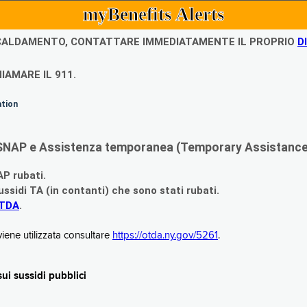
myBenefits Alerts
ISCALDAMENTO, CONTATTARE IMMEDIATAMENTE IL PROPRIO
D
IAMARE IL 911.
ation
di SNAP e Assistenza temporanea (Temporary Assistance,
AP rubati.
ssidi TA (in contanti) che sono stati rubati.
OTDA
.
iene utilizzata consultare
https://otda.ny.gov/5261
.
i sussidi pubblici