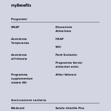
myBenefits
Programmi
SNAP
Educazione
Alimentare
Assistenza
HEAP
Temporanea
WIC
Assistenza
Pasti Scolastici
all'infanzia
Programma Servizi
alimentari estivi
Programma
Affari Veterani
supplementare
statale SSI
Assicurazione sanitaria
Medicaid
Salute infantile Plus