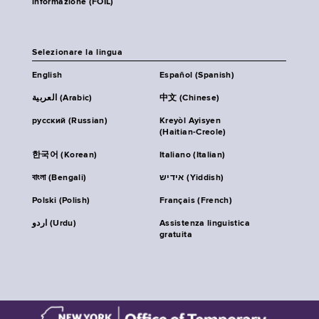
informazione (FOIL)
Selezionare la lingua
English
Español (Spanish)
العربية (Arabic)
中文 (Chinese)
русский (Russian)
Kreyòl Ayisyen
(Haitian-Creole)
한국어 (Korean)
Italiano (Italian)
বাংলা (Bengali)
אידיש (Yiddish)
Polski (Polish)
Français (French)
اردو (Urdu)
Assistenza linguistica
gratuita