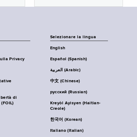
Selezionare la lingua
English
ulla Privacy
Español (Spanish)
العربية (Arabic)
tative
中文 (Chinese)
русский (Russian)
ibertà di
 (FOIL)
Kreyòl Ayisyen (Haitian-
Creole)
한국어 (Korean)
Italiano (Italian)