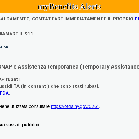
myBenefits Alerts
ISCALDAMENTO, CONTATTARE IMMEDIATAMENTE IL PROPRIO
D
IAMARE IL 911.
ation
di SNAP e Assistenza temporanea (Temporary Assistance,
AP rubati.
ssidi TA (in contanti) che sono stati rubati.
OTDA
.
iene utilizzata consultare
https://otda.ny.gov/5261
.
i sussidi pubblici