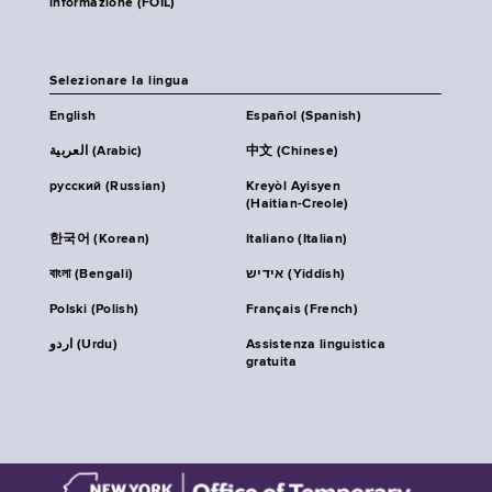
informazione (FOIL)
Selezionare la lingua
English
Español (Spanish)
العربية (Arabic)
中文 (Chinese)
русский (Russian)
Kreyòl Ayisyen
(Haitian-Creole)
한국어 (Korean)
Italiano (Italian)
বাংলা (Bengali)
אידיש (Yiddish)
Polski (Polish)
Français (French)
اردو (Urdu)
Assistenza linguistica
gratuita