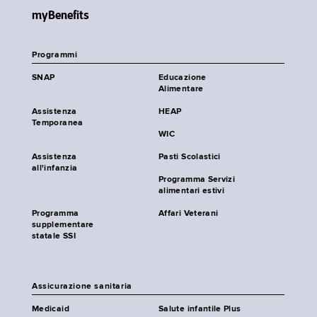
myBenefits
Programmi
SNAP
Educazione
Alimentare
Assistenza
HEAP
Temporanea
WIC
Assistenza
Pasti Scolastici
all'infanzia
Programma Servizi
alimentari estivi
Programma
Affari Veterani
supplementare
statale SSI
Assicurazione sanitaria
Medicaid
Salute infantile Plus