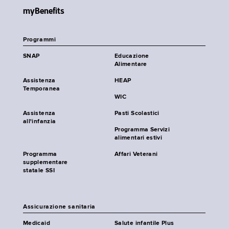
myBenefits
Programmi
SNAP
Educazione
Alimentare
Assistenza
HEAP
Temporanea
WIC
Assistenza
Pasti Scolastici
all'infanzia
Programma Servizi
alimentari estivi
Programma
Affari Veterani
supplementare
statale SSI
Assicurazione sanitaria
Medicaid
Salute infantile Plus