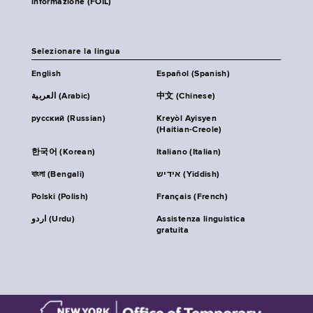
informazione (FOIL)
Selezionare la lingua
English
Español (Spanish)
العربية (Arabic)
中文 (Chinese)
русский (Russian)
Kreyòl Ayisyen
(Haitian-Creole)
한국어 (Korean)
Italiano (Italian)
বাংলা (Bengali)
אידיש (Yiddish)
Polski (Polish)
Français (French)
اردو (Urdu)
Assistenza linguistica
gratuita