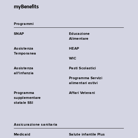
myBenefits
Programmi
SNAP
Educazione
Alimentare
Assistenza
HEAP
Temporanea
WIC
Assistenza
Pasti Scolastici
all'infanzia
Programma Servizi
alimentari estivi
Programma
Affari Veterani
supplementare
statale SSI
Assicurazione sanitaria
Medicaid
Salute infantile Plus