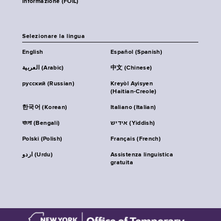
informazione (FOIL)
Selezionare la lingua
English
Español (Spanish)
العربية (Arabic)
中文 (Chinese)
русский (Russian)
Kreyòl Ayisyen
(Haitian-Creole)
한국어 (Korean)
Italiano (Italian)
বাংলা (Bengali)
אידיש (Yiddish)
Polski (Polish)
Français (French)
اردو (Urdu)
Assistenza linguistica
gratuita