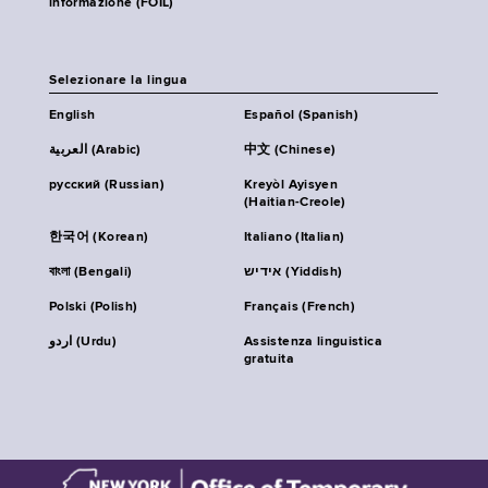
informazione (FOIL)
Selezionare la lingua
English
Español (Spanish)
العربية (Arabic)
中文 (Chinese)
русский (Russian)
Kreyòl Ayisyen
(Haitian-Creole)
한국어 (Korean)
Italiano (Italian)
বাংলা (Bengali)
אידיש (Yiddish)
Polski (Polish)
Français (French)
اردو (Urdu)
Assistenza linguistica
gratuita