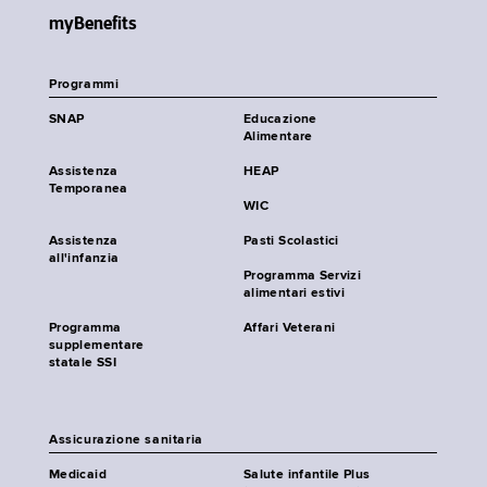
myBenefits
Programmi
SNAP
Educazione
Alimentare
Assistenza
HEAP
Temporanea
WIC
Assistenza
Pasti Scolastici
all'infanzia
Programma Servizi
alimentari estivi
Programma
Affari Veterani
supplementare
statale SSI
Assicurazione sanitaria
Medicaid
Salute infantile Plus