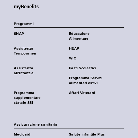
myBenefits
Programmi
SNAP
Educazione
Alimentare
Assistenza
HEAP
Temporanea
WIC
Assistenza
Pasti Scolastici
all'infanzia
Programma Servizi
alimentari estivi
Programma
Affari Veterani
supplementare
statale SSI
Assicurazione sanitaria
Medicaid
Salute infantile Plus