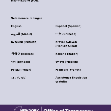
informazione (FOIL)
Selezionare la lingua
English
Español (Spanish)
العربية (Arabic)
中文 (Chinese)
русский (Russian)
Kreyòl Ayisyen
(Haitian-Creole)
한국어 (Korean)
Italiano (Italian)
বাংলা (Bengali)
אידיש (Yiddish)
Polski (Polish)
Français (French)
اردو (Urdu)
Assistenza linguistica
gratuita