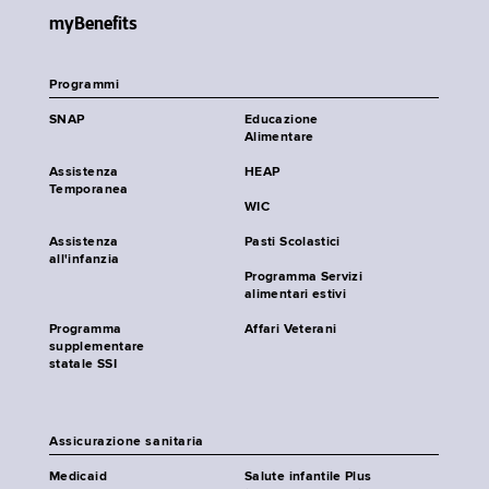
myBenefits
Programmi
SNAP
Educazione
Alimentare
Assistenza
HEAP
Temporanea
WIC
Assistenza
Pasti Scolastici
all'infanzia
Programma Servizi
alimentari estivi
Programma
Affari Veterani
supplementare
statale SSI
Assicurazione sanitaria
Medicaid
Salute infantile Plus