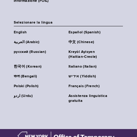
informazione (FOIL)
Selezionare la lingua
English
Español (Spanish)
العربية (Arabic)
中文 (Chinese)
русский (Russian)
Kreyòl Ayisyen
(Haitian-Creole)
한국어 (Korean)
Italiano (Italian)
বাংলা (Bengali)
אידיש (Yiddish)
Polski (Polish)
Français (French)
اردو (Urdu)
Assistenza linguistica
gratuita