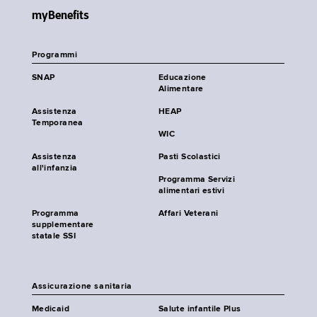
myBenefits
Programmi
SNAP
Educazione
Alimentare
Assistenza
HEAP
Temporanea
WIC
Assistenza
Pasti Scolastici
all'infanzia
Programma Servizi
alimentari estivi
Programma
Affari Veterani
supplementare
statale SSI
Assicurazione sanitaria
Medicaid
Salute infantile Plus