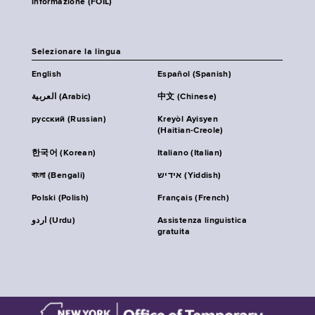
informazione (FOIL)
Selezionare la lingua
English
Español (Spanish)
العربية (Arabic)
中文 (Chinese)
русский (Russian)
Kreyòl Ayisyen
(Haitian-Creole)
한국어 (Korean)
Italiano (Italian)
বাংলা (Bengali)
אידיש (Yiddish)
Polski (Polish)
Français (French)
اردو (Urdu)
Assistenza linguistica
gratuita