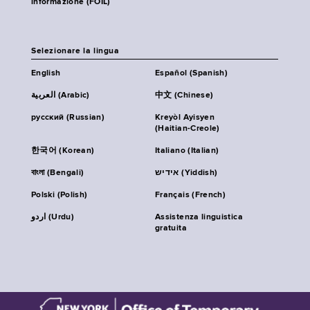
informazione (FOIL)
Selezionare la lingua
English
Español (Spanish)
العربية (Arabic)
中文 (Chinese)
русский (Russian)
Kreyòl Ayisyen
(Haitian-Creole)
한국어 (Korean)
Italiano (Italian)
বাংলা (Bengali)
אידיש (Yiddish)
Polski (Polish)
Français (French)
اردو (Urdu)
Assistenza linguistica
gratuita