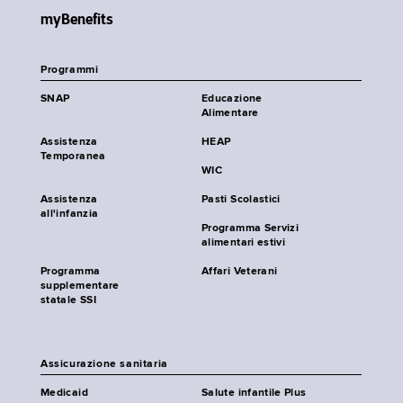
myBenefits
Programmi
SNAP
Educazione
Alimentare
Assistenza
HEAP
Temporanea
WIC
Assistenza
Pasti Scolastici
all'infanzia
Programma Servizi
alimentari estivi
Programma
Affari Veterani
supplementare
statale SSI
Assicurazione sanitaria
Medicaid
Salute infantile Plus