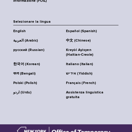
informazione (FOIL)
Selezionare la lingua
English
Español (Spanish)
العربية (Arabic)
中文 (Chinese)
русский (Russian)
Kreyòl Ayisyen
(Haitian-Creole)
한국어 (Korean)
Italiano (Italian)
বাংলা (Bengali)
אידיש (Yiddish)
Polski (Polish)
Français (French)
اردو (Urdu)
Assistenza linguistica
gratuita