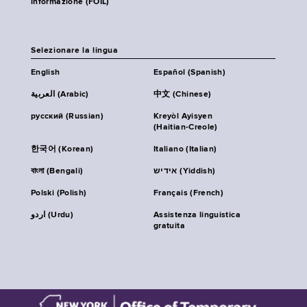
informazione (FOIL)
Selezionare la lingua
English
Español (Spanish)
العربية (Arabic)
中文 (Chinese)
русский (Russian)
Kreyòl Ayisyen
(Haitian-Creole)
한국어 (Korean)
Italiano (Italian)
বাংলা (Bengali)
אידיש (Yiddish)
Polski (Polish)
Français (French)
اردو (Urdu)
Assistenza linguistica
gratuita