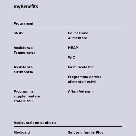
myBenefits
Programmi
SNAP
Educazione
Alimentare
Assistenza
HEAP
Temporanea
WIC
Assistenza
Pasti Scolastici
all'infanzia
Programma Servizi
alimentari estivi
Programma
Affari Veterani
supplementare
statale SSI
Assicurazione sanitaria
Medicaid
Salute infantile Plus