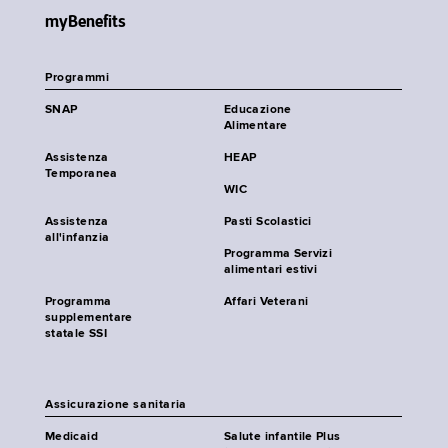
myBenefits
Programmi
SNAP
Educazione
Alimentare
Assistenza
HEAP
Temporanea
WIC
Assistenza
Pasti Scolastici
all'infanzia
Programma Servizi
alimentari estivi
Programma
Affari Veterani
supplementare
statale SSI
Assicurazione sanitaria
Medicaid
Salute infantile Plus