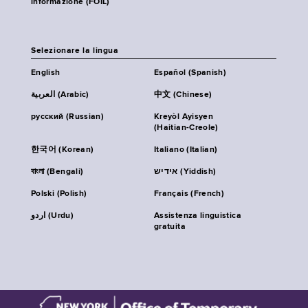
informazione (FOIL)
Selezionare la lingua
English
Español (Spanish)
العربية (Arabic)
中文 (Chinese)
русский (Russian)
Kreyòl Ayisyen
(Haitian-Creole)
한국어 (Korean)
Italiano (Italian)
বাংলা (Bengali)
אידיש (Yiddish)
Polski (Polish)
Français (French)
اردو (Urdu)
Assistenza linguistica
gratuita