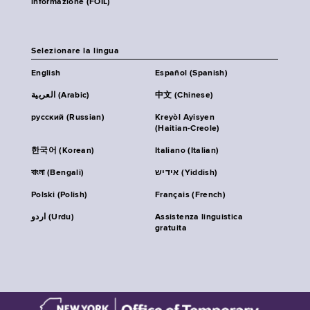
informazione (FOIL)
Selezionare la lingua
English
Español (Spanish)
العربية (Arabic)
中文 (Chinese)
русский (Russian)
Kreyòl Ayisyen
(Haitian-Creole)
한국어 (Korean)
Italiano (Italian)
বাংলা (Bengali)
אידיש (Yiddish)
Polski (Polish)
Français (French)
اردو (Urdu)
Assistenza linguistica
gratuita