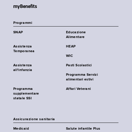
myBenefits
Programmi
SNAP
Educazione
Alimentare
Assistenza
HEAP
Temporanea
WIC
Assistenza
Pasti Scolastici
all'infanzia
Programma Servizi
alimentari estivi
Programma
Affari Veterani
supplementare
statale SSI
Assicurazione sanitaria
Medicaid
Salute infantile Plus