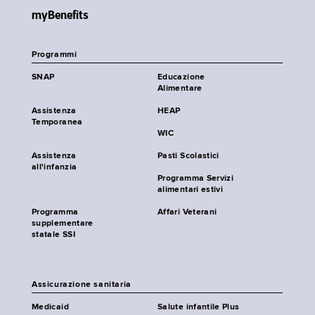
myBenefits
Programmi
SNAP
Educazione
Alimentare
Assistenza
HEAP
Temporanea
WIC
Assistenza
Pasti Scolastici
all'infanzia
Programma Servizi
alimentari estivi
Programma
Affari Veterani
supplementare
statale SSI
Assicurazione sanitaria
Medicaid
Salute infantile Plus