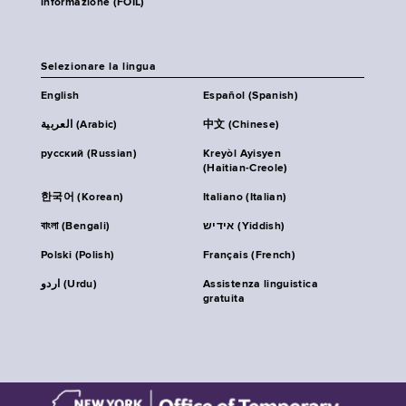
informazione (FOIL)
Selezionare la lingua
English
Español (Spanish)
العربية (Arabic)
中文 (Chinese)
русский (Russian)
Kreyòl Ayisyen
(Haitian-Creole)
한국어 (Korean)
Italiano (Italian)
বাংলা (Bengali)
אידיש (Yiddish)
Polski (Polish)
Français (French)
اردو (Urdu)
Assistenza linguistica
gratuita