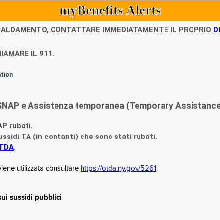
myBenefits Alerts
ISCALDAMENTO, CONTATTARE IMMEDIATAMENTE IL PROPRIO
D
IAMARE IL 911.
ation
di SNAP e Assistenza temporanea (Temporary Assistance,
AP rubati.
ssidi TA (in contanti) che sono stati rubati.
OTDA
.
iene utilizzata consultare
https://otda.ny.gov/5261
.
i sussidi pubblici