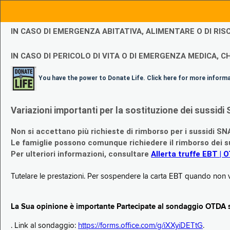
IN CASO DI EMERGENZA ABITATIVA, ALIMENTARE O DI R
IN CASO DI PERICOLO DI VITA O DI EMERGENZA MEDICA, CH
You have the power to Donate Life. Click here for more inform
Variazioni importanti per la sostituzione dei sussi
Non si accettano più richieste di rimborso per i sussidi SN
Le famiglie possono comunque richiedere il rimborso dei su
Per ulteriori informazioni, consultare
Allerta truffe EBT | 
Tutelare le prestazioni. Per sospendere la carta EBT quando non v
La Sua opinione è importante Partecipate al sondaggio OTDA su
. Link al sondaggio:
https://forms.office.com/g/iXXyiDETtG
.