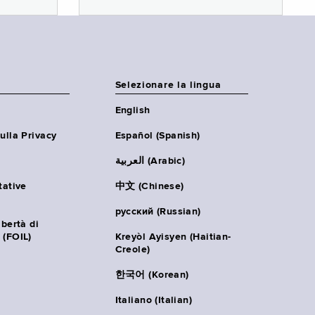
Selezionare la lingua
English
ulla Privacy
Español (Spanish)
العربية (Arabic)
tative
中文 (Chinese)
русский (Russian)
ibertà di
 (FOIL)
Kreyòl Ayisyen (Haitian-
Creole)
한국어 (Korean)
Italiano (Italian)