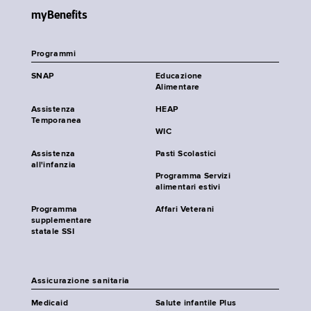
myBenefits
Programmi
SNAP
Educazione
Alimentare
Assistenza
HEAP
Temporanea
WIC
Assistenza
Pasti Scolastici
all'infanzia
Programma Servizi
alimentari estivi
Programma
Affari Veterani
supplementare
statale SSI
Assicurazione sanitaria
Medicaid
Salute infantile Plus