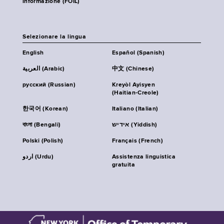
informazione (FOIL)
Selezionare la lingua
English
Español (Spanish)
العربية (Arabic)
中文 (Chinese)
русский (Russian)
Kreyòl Ayisyen
(Haitian-Creole)
한국어 (Korean)
Italiano (Italian)
বাংলা (Bengali)
אידיש (Yiddish)
Polski (Polish)
Français (French)
اردو (Urdu)
Assistenza linguistica
gratuita