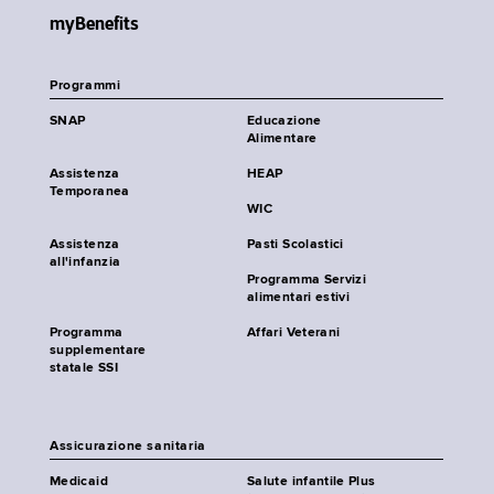
myBenefits
Programmi
SNAP
Educazione
Alimentare
Assistenza
HEAP
Temporanea
WIC
Assistenza
Pasti Scolastici
all'infanzia
Programma Servizi
alimentari estivi
Programma
Affari Veterani
supplementare
statale SSI
Assicurazione sanitaria
Medicaid
Salute infantile Plus