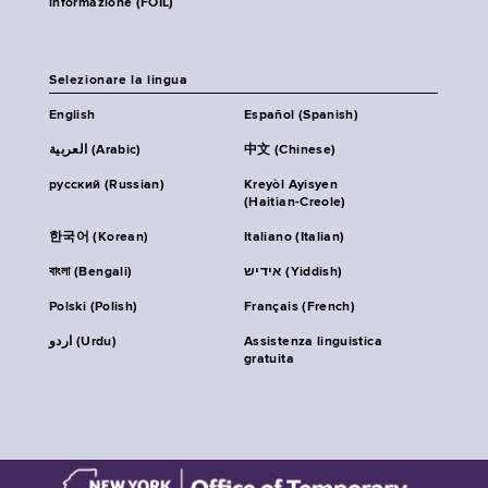
informazione (FOIL)
Selezionare la lingua
English
Español (Spanish)
العربية (Arabic)
中文 (Chinese)
русский (Russian)
Kreyòl Ayisyen
(Haitian-Creole)
한국어 (Korean)
Italiano (Italian)
বাংলা (Bengali)
אידיש (Yiddish)
Polski (Polish)
Français (French)
اردو (Urdu)
Assistenza linguistica
gratuita