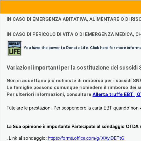
IN CASO DI EMERGENZA ABITATIVA, ALIMENTARE O DI R
IN CASO DI PERICOLO DI VITA O DI EMERGENZA MEDICA, CH
You have the power to Donate Life. Click here for more inform
Variazioni importanti per la sostituzione dei sussi
Non si accettano più richieste di rimborso per i sussidi SN
Le famiglie possono comunque richiedere il rimborso dei su
Per ulteriori informazioni, consultare
Allerta truffe EBT | 
Tutelare le prestazioni. Per sospendere la carta EBT quando non v
La Sua opinione è importante Partecipate al sondaggio OTDA su
. Link al sondaggio:
https://forms.office.com/g/iXXyiDETtG
.