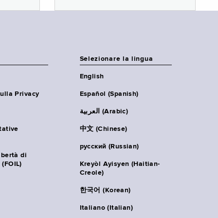
Selezionare la lingua
English
ulla Privacy
Español (Spanish)
العربية (Arabic)
tative
中文 (Chinese)
русский (Russian)
ibertà di
 (FOIL)
Kreyòl Ayisyen (Haitian-
Creole)
한국어 (Korean)
Italiano (Italian)