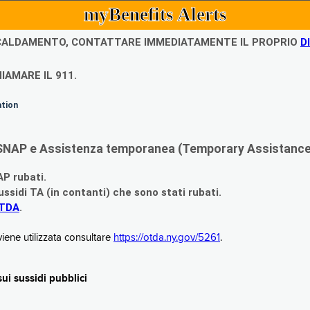
myBenefits Alerts
ISCALDAMENTO, CONTATTARE IMMEDIATAMENTE IL PROPRIO
D
IAMARE IL 911.
ation
di SNAP e Assistenza temporanea (Temporary Assistance,
AP rubati.
ssidi TA (in contanti) che sono stati rubati.
OTDA
.
iene utilizzata consultare
https://otda.ny.gov/5261
.
i sussidi pubblici