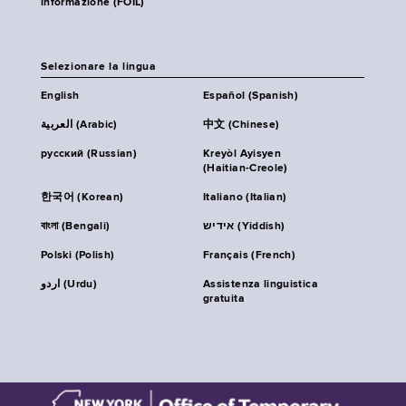
informazione (FOIL)
Selezionare la lingua
English
Español (Spanish)
العربية (Arabic)
中文 (Chinese)
русский (Russian)
Kreyòl Ayisyen
(Haitian-Creole)
한국어 (Korean)
Italiano (Italian)
বাংলা (Bengali)
אידיש (Yiddish)
Polski (Polish)
Français (French)
اردو (Urdu)
Assistenza linguistica
gratuita