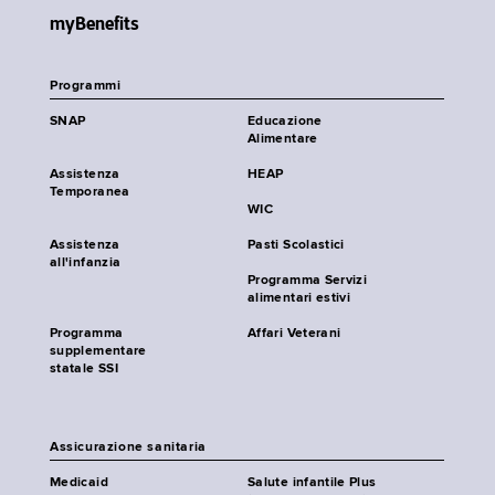
myBenefits
Programmi
SNAP
Educazione
Alimentare
Assistenza
HEAP
Temporanea
WIC
Assistenza
Pasti Scolastici
all'infanzia
Programma Servizi
alimentari estivi
Programma
Affari Veterani
supplementare
statale SSI
Assicurazione sanitaria
Medicaid
Salute infantile Plus