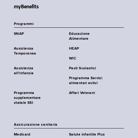
myBenefits
Programmi
SNAP
Educazione
Alimentare
Assistenza
HEAP
Temporanea
WIC
Assistenza
Pasti Scolastici
all'infanzia
Programma Servizi
alimentari estivi
Programma
Affari Veterani
supplementare
statale SSI
Assicurazione sanitaria
Medicaid
Salute infantile Plus