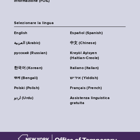
informazione (FOIL)
Selezionare la lingua
English
Español (Spanish)
العربية (Arabic)
中文 (Chinese)
русский (Russian)
Kreyòl Ayisyen
(Haitian-Creole)
한국어 (Korean)
Italiano (Italian)
বাংলা (Bengali)
אידיש (Yiddish)
Polski (Polish)
Français (French)
اردو (Urdu)
Assistenza linguistica
gratuita