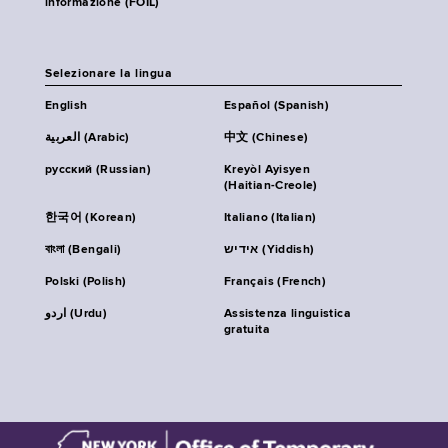
informazione (FOIL)
Selezionare la lingua
English
Español (Spanish)
العربية (Arabic)
中文 (Chinese)
русский (Russian)
Kreyòl Ayisyen
(Haitian-Creole)
한국어 (Korean)
Italiano (Italian)
বাংলা (Bengali)
אידיש (Yiddish)
Polski (Polish)
Français (French)
اردو (Urdu)
Assistenza linguistica
gratuita