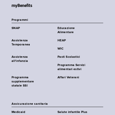
myBenefits
Programmi
SNAP
Educazione
Alimentare
Assistenza
HEAP
Temporanea
WIC
Assistenza
Pasti Scolastici
all'infanzia
Programma Servizi
alimentari estivi
Programma
Affari Veterani
supplementare
statale SSI
Assicurazione sanitaria
Medicaid
Salute infantile Plus