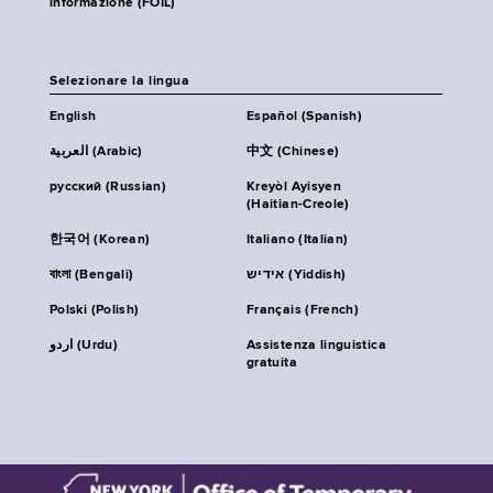
informazione (FOIL)
Selezionare la lingua
English
Español (Spanish)
العربية (Arabic)
中文 (Chinese)
русский (Russian)
Kreyòl Ayisyen
(Haitian-Creole)
한국어 (Korean)
Italiano (Italian)
বাংলা (Bengali)
אידיש (Yiddish)
Polski (Polish)
Français (French)
اردو (Urdu)
Assistenza linguistica
gratuita