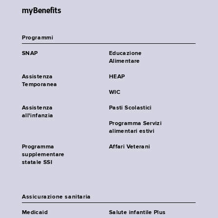
myBenefits
Programmi
SNAP
Educazione
Alimentare
Assistenza
HEAP
Temporanea
WIC
Assistenza
Pasti Scolastici
all'infanzia
Programma Servizi
alimentari estivi
Programma
Affari Veterani
supplementare
statale SSI
Assicurazione sanitaria
Medicaid
Salute infantile Plus