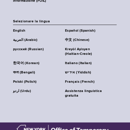
informazione (FOIL)
Selezionare la lingua
English
Español (Spanish)
العربية (Arabic)
中文 (Chinese)
русский (Russian)
Kreyòl Ayisyen
(Haitian-Creole)
한국어 (Korean)
Italiano (Italian)
বাংলা (Bengali)
אידיש (Yiddish)
Polski (Polish)
Français (French)
اردو (Urdu)
Assistenza linguistica
gratuita