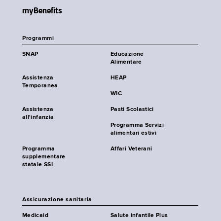
myBenefits
Programmi
SNAP
Educazione
Alimentare
Assistenza
HEAP
Temporanea
WIC
Assistenza
Pasti Scolastici
all'infanzia
Programma Servizi
alimentari estivi
Programma
Affari Veterani
supplementare
statale SSI
Assicurazione sanitaria
Medicaid
Salute infantile Plus