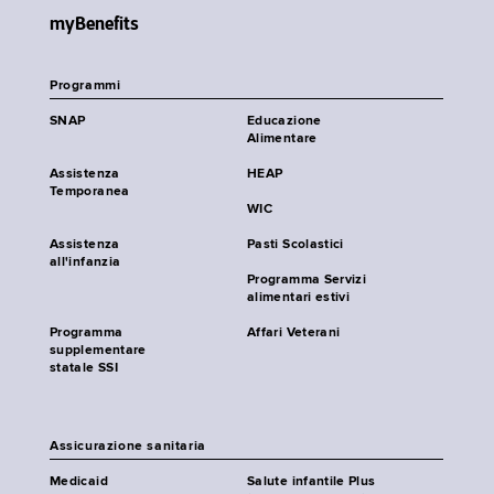
myBenefits
Programmi
SNAP
Educazione
Alimentare
Assistenza
HEAP
Temporanea
WIC
Assistenza
Pasti Scolastici
all'infanzia
Programma Servizi
alimentari estivi
Programma
Affari Veterani
supplementare
statale SSI
Assicurazione sanitaria
Medicaid
Salute infantile Plus