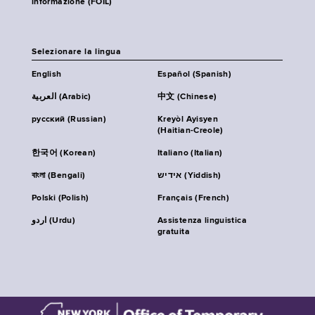
informazione (FOIL)
Selezionare la lingua
English
Español (Spanish)
العربية (Arabic)
中文 (Chinese)
русский (Russian)
Kreyòl Ayisyen
(Haitian-Creole)
한국어 (Korean)
Italiano (Italian)
বাংলা (Bengali)
אידיש (Yiddish)
Polski (Polish)
Français (French)
اردو (Urdu)
Assistenza linguistica
gratuita