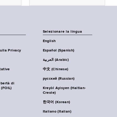
Selezionare la lingua
English
ulla Privacy
Español (Spanish)
العربية (Arabic)
tative
中文 (Chinese)
русский (Russian)
ibertà di
 (FOIL)
Kreyòl Ayisyen (Haitian-
Creole)
한국어 (Korean)
Italiano (Italian)