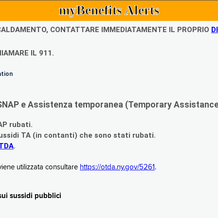
myBenefits Alerts
ISCALDAMENTO, CONTATTARE IMMEDIATAMENTE IL PROPRIO
D
IAMARE IL 911.
ation
di SNAP e Assistenza temporanea (Temporary Assistance,
AP rubati.
ssidi TA (in contanti) che sono stati rubati.
OTDA
.
iene utilizzata consultare
https://otda.ny.gov/5261
.
i sussidi pubblici