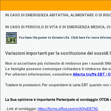
IN CASO DI EMERGENZA ABITATIVA, ALIMENTARE O DI R
IN CASO DI PERICOLO DI VITA O DI EMERGENZA MEDICA, CH
You have the power to Donate Life. Click here for more inform
Variazioni importanti per la sostituzione dei sussi
Non si accettano più richieste di rimborso per i sussidi SN
Le famiglie possono comunque richiedere il rimborso dei su
Per ulteriori informazioni, consultare
Allerta truffe EBT | 
Tutelare le prestazioni. Per sospendere la carta EBT quando non v
La Sua opinione è importante Partecipate al sondaggio OTDA su
. Link al sondaggio:
https://forms.office.com/g/iXXyiDETtG
.