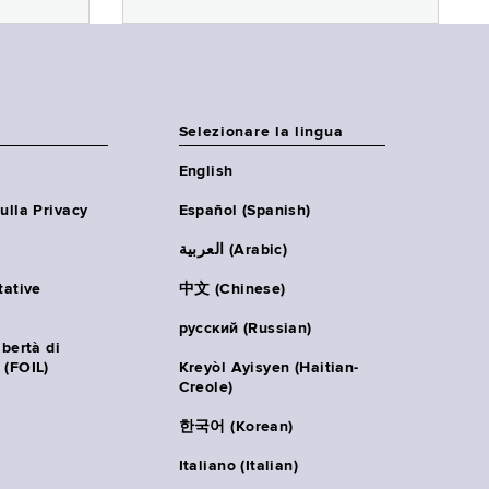
Selezionare la lingua
English
ulla Privacy
Español (Spanish)
العربية (Arabic)
tative
中文 (Chinese)
русский (Russian)
ibertà di
 (FOIL)
Kreyòl Ayisyen (Haitian-
Creole)
한국어 (Korean)
Italiano (Italian)