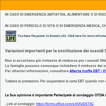
IN CASO DI EMERGENZA ABITATIVA, ALIMENTARE O DI R
IN CASO DI PERICOLO DI VITA O DI EMERGENZA MEDICA, CH
You have the power to Donate Life. Click here for more inform
Variazioni importanti per la sostituzione dei sussi
Non si accettano più richieste di rimborso per i sussidi SN
Le famiglie possono comunque richiedere il rimborso dei su
Per ulteriori informazioni, consultare
Allerta truffe EBT | 
Tutelare le prestazioni. Per sospendere la carta EBT quando non v
La Sua opinione è importante Partecipate al sondaggio OTDA su
. Link al sondaggio:
https://forms.office.com/g/iXXyiDETtG
.