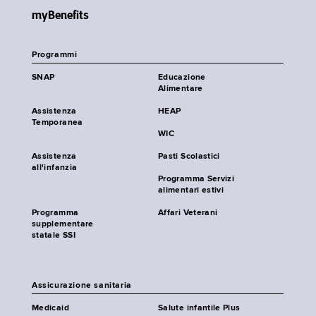
myBenefits
Programmi
SNAP
Educazione
Alimentare
Assistenza
HEAP
Temporanea
WIC
Assistenza
Pasti Scolastici
all'infanzia
Programma Servizi
alimentari estivi
Programma
Affari Veterani
supplementare
statale SSI
Assicurazione sanitaria
Medicaid
Salute infantile Plus