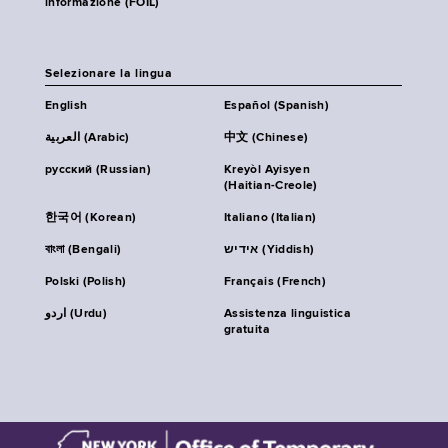
informazione (FOIL)
Selezionare la lingua
English
Español (Spanish)
العربية (Arabic)
中文 (Chinese)
русский (Russian)
Kreyòl Ayisyen
(Haitian-Creole)
한국어 (Korean)
Italiano (Italian)
বাংলা (Bengali)
אידיש (Yiddish)
Polski (Polish)
Français (French)
اردو (Urdu)
Assistenza linguistica
gratuita