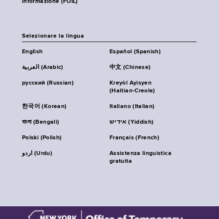
informazione (FOIL)
Selezionare la lingua
English
Español (Spanish)
العربية (Arabic)
中文 (Chinese)
русский (Russian)
Kreyòl Ayisyen
(Haitian-Creole)
한국어 (Korean)
Italiano (Italian)
বাংলা (Bengali)
אידיש (Yiddish)
Polski (Polish)
Français (French)
اردو (Urdu)
Assistenza linguistica
gratuita