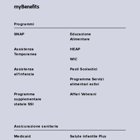
myBenefits
Programmi
SNAP
Educazione
Alimentare
Assistenza
HEAP
Temporanea
WIC
Assistenza
Pasti Scolastici
all'infanzia
Programma Servizi
alimentari estivi
Programma
Affari Veterani
supplementare
statale SSI
Assicurazione sanitaria
Medicaid
Salute infantile Plus