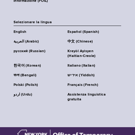
informazione (FOIL)
Selezionare la lingua
English
Español (Spanish)
العربية (Arabic)
中文 (Chinese)
русский (Russian)
Kreyòl Ayisyen
(Haitian-Creole)
한국어 (Korean)
Italiano (Italian)
বাংলা (Bengali)
אידיש (Yiddish)
Polski (Polish)
Français (French)
اردو (Urdu)
Assistenza linguistica
gratuita