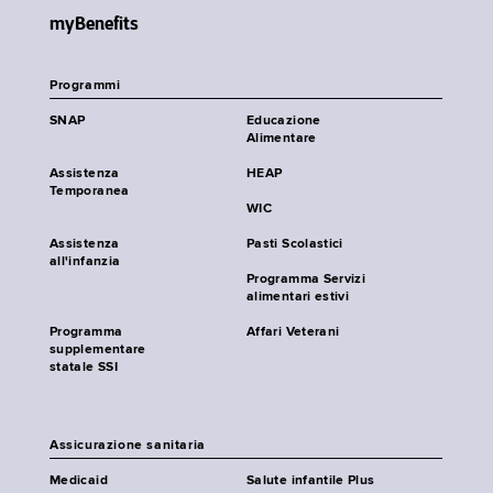
myBenefits
Programmi
SNAP
Educazione
Alimentare
Assistenza
HEAP
Temporanea
WIC
Assistenza
Pasti Scolastici
all'infanzia
Programma Servizi
alimentari estivi
Programma
Affari Veterani
supplementare
statale SSI
Assicurazione sanitaria
Medicaid
Salute infantile Plus