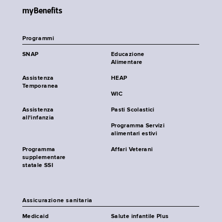
myBenefits
Programmi
SNAP
Educazione
Alimentare
Assistenza
HEAP
Temporanea
WIC
Assistenza
Pasti Scolastici
all'infanzia
Programma Servizi
alimentari estivi
Programma
Affari Veterani
supplementare
statale SSI
Assicurazione sanitaria
Medicaid
Salute infantile Plus