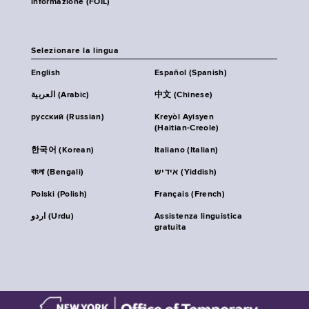
informazione (FOIL)
Selezionare la lingua
English
Español (Spanish)
العربية (Arabic)
中文 (Chinese)
русский (Russian)
Kreyòl Ayisyen
(Haitian-Creole)
한국어 (Korean)
Italiano (Italian)
বাংলা (Bengali)
אידיש (Yiddish)
Polski (Polish)
Français (French)
اردو (Urdu)
Assistenza linguistica
gratuita