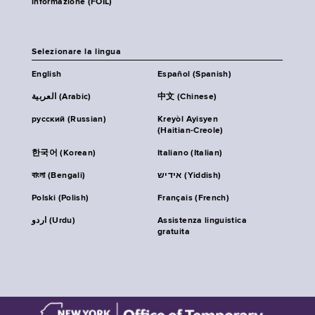
informazione (FOIL)
Selezionare la lingua
English
Español (Spanish)
العربية (Arabic)
中文 (Chinese)
русский (Russian)
Kreyòl Ayisyen
(Haitian-Creole)
한국어 (Korean)
Italiano (Italian)
বাংলা (Bengali)
אידיש (Yiddish)
Polski (Polish)
Français (French)
اردو (Urdu)
Assistenza linguistica
gratuita