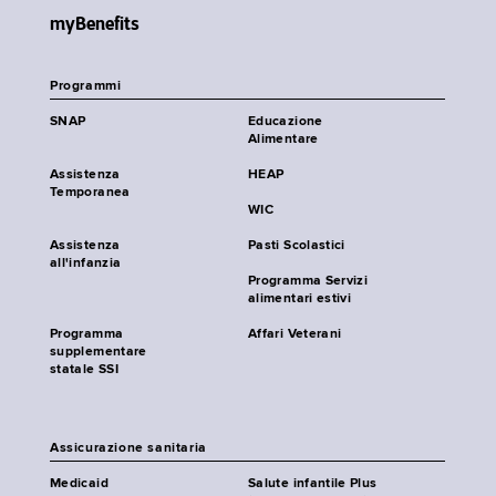
myBenefits
Programmi
SNAP
Educazione
Alimentare
Assistenza
HEAP
Temporanea
WIC
Assistenza
Pasti Scolastici
all'infanzia
Programma Servizi
alimentari estivi
Programma
Affari Veterani
supplementare
statale SSI
Assicurazione sanitaria
Medicaid
Salute infantile Plus