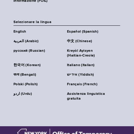
informazione (FOIL)
Selezionare la lingua
English
Español (Spanish)
العربية (Arabic)
中文 (Chinese)
русский (Russian)
Kreyòl Ayisyen
(Haitian-Creole)
한국어 (Korean)
Italiano (Italian)
বাংলা (Bengali)
אידיש (Yiddish)
Polski (Polish)
Français (French)
اردو (Urdu)
Assistenza linguistica
gratuita