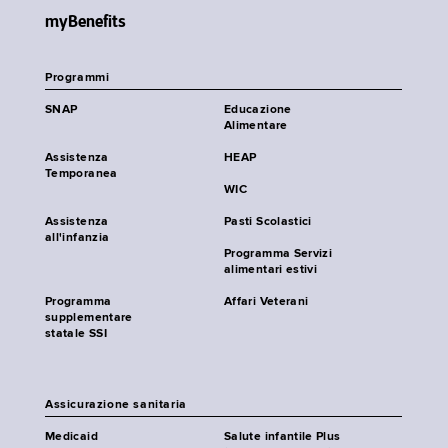
myBenefits
Programmi
SNAP
Educazione
Alimentare
Assistenza
HEAP
Temporanea
WIC
Assistenza
Pasti Scolastici
all'infanzia
Programma Servizi
alimentari estivi
Programma
Affari Veterani
supplementare
statale SSI
Assicurazione sanitaria
Medicaid
Salute infantile Plus